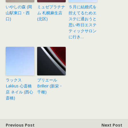
いやしの森 (岡
ミュゼプラチナ
５月に結婚式を
山駅東口・西
ム 札幌麻生店
控えてるためエ
口)
(北区)
ステに通おうと
思い昨日エステ
ティックサロン
に行き…
ラックス
ブリエール
Lakkus 心斎橋
Brilleir (新栄・
店 ネイル (西心
千種)
斎橋)
Previous Post
Next Post