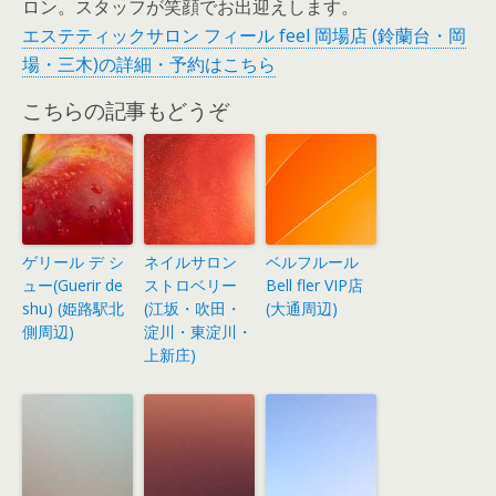
ロン。スタッフが笑顔でお出迎えします。
エステティックサロン フィール feel 岡場店 (鈴蘭台・岡
場・三木)の詳細・予約はこちら
こちらの記事もどうぞ
ゲリール デ シ
ネイルサロン
ベルフルール
ュー(Guerir de
ストロベリー
Bell fler VIP店
shu) (姫路駅北
(江坂・吹田・
(大通周辺)
側周辺)
淀川・東淀川・
上新庄)