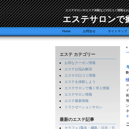
エステサロンやエステ体験などの口コミ情報をお
エステサロンで
Home
お問合せ
サイトマップ
«
ー
エステ カテゴリー
お得なクーポン情報
エステお悩み解決
B
エステの口コミ情報
エステを体験しよう
エステサロンで働く求人情報
エステサロン情報
エステ最新情報
リラクゼーションサロン
キ
最新のエステ記事
カラフェ (菊名・綱島・日吉・元