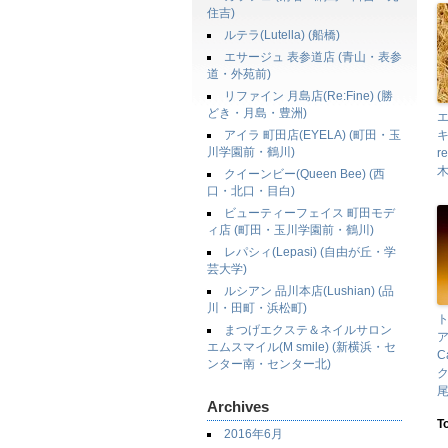
住吉)
ルテラ(Lutella) (船橋)
エサージュ 表参道店 (青山・表参
道・外苑前)
リファイン 月島店(Re:Fine) (勝
どき・月島・豊洲)
エ
アイラ 町田店(EYELA) (町田・玉
キ
川学園前・鶴川)
r
クイーンビー(Queen Bee) (西
口・北口・目白)
ビューティーフェイス 町田モデ
ィ店 (町田・玉川学園前・鶴川)
レパシィ(Lepasi) (自由が丘・学
芸大学)
ルシアン 品川本店(Lushian) (品
川・田町・浜松町)
まつげエクステ＆ネイルサロン
ア
エムスマイル(M smile) (新横浜・セ
C
ンター南・センター北)
ク
尾
Archives
T
2016年6月