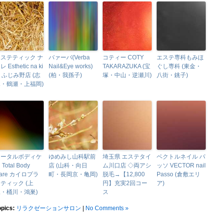
ステティック ナ
バァーバ(Verba
コティー COTY
エステ専科もみほ
レ Esthetic na ki
Nail&Eye works)
TAKARAZUKA (宝
ぐし専科 (東金・
e ふじみ野店 (志
(柏・我孫子)
塚・中山・逆瀬川)
八街・銚子)
木・鶴瀬・上福岡)
トータルボディケ
ゆめみし山科駅前
埼玉県 エステタイ
ベクトルネイル パ
 Total Body
店 (山科・向日
ム川口店 ◇両アシ
ッソ VECTOR nail
are カイロプラ
町・長岡京・亀岡)
脱毛→【12,800
Passo (倉敷エリ
ティック (上
円】充実2回コー
ア)
・桶川・鴻巣)
ス
opics:
リラクゼーションサロン
|
No Comments »