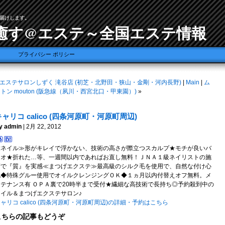
届けします。
癒す@エステ～全国エステ情報
プライバシー ポリシー
エステサロンしずく 滝谷店 (初芝・北野田・狭山・金剛・河内長野)
|
Main
|
ム
トン mouton (阪急線（夙川・西宮北口・甲東園）)
»
キャリコ calico (四条河原町・河原町周辺)
y admin
| 2月 22, 2012
≪ネイル≫形がキレイで浮かない、技術の高さが際立つスカルプ★モチが良いバ
イオ★折れた…等、一週間以内であればお直し無料！ＪＮＡ１級ネイリストの施
術で『質』を実感≪まつげエクステ≫最高級のシルク毛を使用で、自然な付け心
地◆特殊グルー使用でオイルクレンジングＯＫ◆１ヵ月以内付替えオフ無料。メ
ンテナンス有 ＯＰＡ裏で20時半まで受付★繊細な高技術で長持ち◎予約殺到中の
ネイル＆まつげエクステサロン♪
ャリコ calico (四条河原町・河原町周辺)の詳細・予約はこちら
こちらの記事もどうぞ