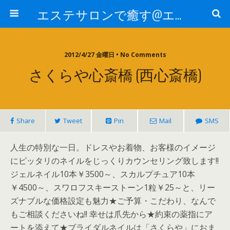
エステサロンで癒す@エステ～全国エステ情報
2012/4/27 金曜日 • No Comments
さくらや心斎橋 (西心斎橋)
Share
Tweet
Pin
Mail
SMS
人生の特別な一日。ドレスやお着物、お客様のイメージ
にピッタリのネイルをじっくりカウンセリング致します!!
ジェルネイル10本￥3500～、スカルプチュア10本
￥4500～、スワロフスキーストーン1粒￥25～と、リー
ズナブルな価格設定も魅力★ご予算・こだわり、なんで
もご相談くださいね!! 幸せは爪先から★約束の薬指にア
ートを添えて★ブライダルネイルは「さくらや」におま