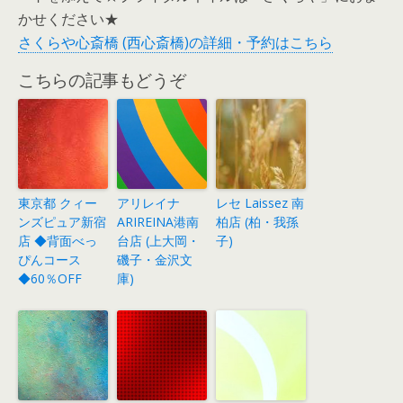
かせください★
さくらや心斎橋 (西心斎橋)の詳細・予約はこちら
こちらの記事もどうぞ
東京都 クィー
アリレイナ
レセ Laissez 南
ンズピュア新宿
ARIREINA港南
柏店 (柏・我孫
店 ◆背面べっ
台店 (上大岡・
子)
ぴんコース
磯子・金沢文
◆60％OFF
庫)