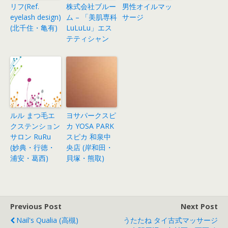
リフ(Ref.
株式会社ブルー
男性オイルマッ
eyelash design)
ム – 「美肌専科
サージ
(北千住・亀有)
LuLuLu」エス
テティシャン
ルル まつ毛エ
ヨサパークスピ
クステンション
カ YOSA PARK
サロン RuRu
スピカ 和泉中
(妙典・行徳・
央店 (岸和田・
浦安・葛西)
貝塚・熊取)
Previous Post
Next Post
Nail's Qualia (高槻)
うたたね タイ古式マッサージ