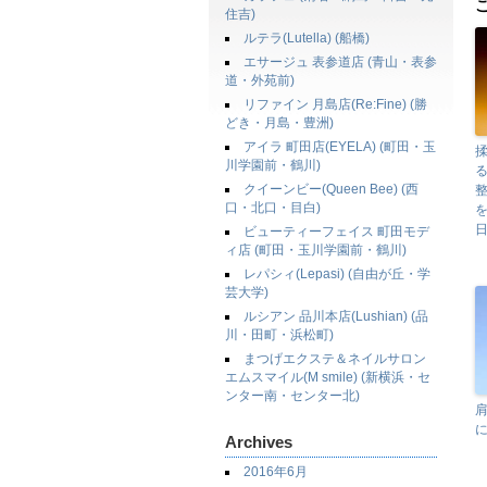
住吉)
ルテラ(Lutella) (船橋)
エサージュ 表参道店 (青山・表参
道・外苑前)
リファイン 月島店(Re:Fine) (勝
どき・月島・豊洲)
アイラ 町田店(EYELA) (町田・玉
川学園前・鶴川)
る
クイーンビー(Queen Bee) (西
口・北口・目白)
を
ビューティーフェイス 町田モデ
ィ店 (町田・玉川学園前・鶴川)
レパシィ(Lepasi) (自由が丘・学
芸大学)
ルシアン 品川本店(Lushian) (品
川・田町・浜松町)
まつげエクステ＆ネイルサロン
エムスマイル(M smile) (新横浜・セ
ンター南・センター北)
Archives
2016年6月