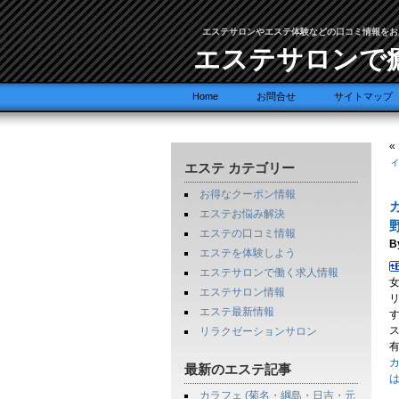
エステサロンやエステ体験などの口コミ情報をお
エステサロンで
Home
お問合せ
サイトマップ
«
ィ
エステ カテゴリー
お得なクーポン情報
エステお悩み解決
野
エステの口コミ情報
B
エステを体験しよう
エステサロンで働く求人情報
エステサロン情報
エステ最新情報
リラクゼーションサロン
カ
最新のエステ記事
カラフェ (菊名・綱島・日吉・元