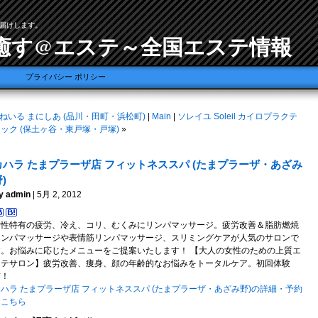
届けします。
癒す@エステ～全国エステ情報
プライバシー ポリシー
ねいる まにしあ (品川・田町・浜松町)
|
Main
|
ソレイユ Soleil カイロプラクテ
ック (保土ヶ谷・東戸塚・戸塚)
»
カハラ たまプラーザ店 フィットネススパ (たまプラーザ・あざみ
)
y admin
| 5月 2, 2012
女性特有の疲労、冷え、コリ、むくみにリンパマッサージ。疲労改善＆脂肪燃焼
リンパマッサージや表情筋リンパマッサージ、スリミングケアが人気のサロンで
す。お悩みに応じたメニューをご提案いたします！ 【大人の女性のための上質エ
ステサロン】疲労改善、痩身、顔の年齢的なお悩みをトータルケア。初回体験
有！
ハラ たまプラーザ店 フィットネススパ (たまプラーザ・あざみ野)の詳細・予約
はこちら