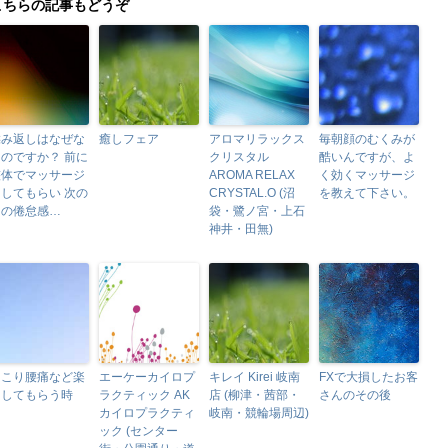
こちらの記事もどうぞ
揉み返しはなぜな
癒しフェア
アロマリラックス
毎朝顔のむくみが
のですか？ 前に
クリスタル
酷いんですが、よ
整体でマッサージ
AROMA RELAX
く効くマッサージ
してもらい 次の
CRYSTAL.O (沼
を教えて下さい。
日の倦怠感…
袋・鷺ノ宮・上石
神井・田無)
肩こり腰痛など楽
エーケーカイロプ
キレイ Kirei 岐南
FXで大損したお客
にしてもらう時
ラクティック AK
店 (柳津・茜部・
さんのその後
カイロプラクティ
岐南・競輪場周辺)
ック (センター