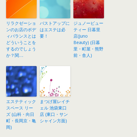
リラクゼーショ
バストアップに
ジュノービュー
ンのお店のボデ
はエステは必
ティー 日暮里
ィバランスとは
要！
店(Juno
どういうことを
Beauty) (日暮
するのでしょう
里・町屋・熊野
か？関….
前・舎人)
エステティック
まつげ屋レイチ
スペース リー
ェル 池袋東口
ズ (山科・向日
店 (東口・サン
町・長岡京・亀
シャイン方面)
岡)