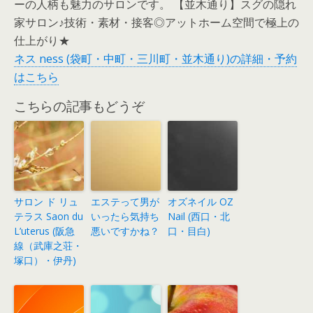
ーの人柄も魅力のサロンです。 【並木通り】スグの隠れ
家サロン♪技術・素材・接客◎アットホーム空間で極上の
仕上がり★
ネス ness (袋町・中町・三川町・並木通り)の詳細・予約
はこちら
こちらの記事もどうぞ
サロン ド リュ
エステって男が
オズネイル OZ
テラス Saon du
いったら気持ち
Nail (西口・北
L’uterus (阪急
悪いですかね？
口・目白)
線（武庫之荘・
塚口）・伊丹)