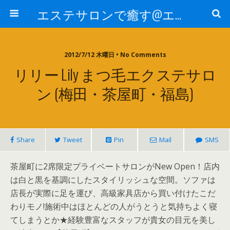
エステサロンで癒す@エステ～全国エステ情報
2012/7/12 木曜日 • No Comments
リリー Lily まつ毛エクステサロ
ン (梅田・茶屋町・福島)
Share
Tweet
Pin
Mail
SMS
茶屋町に2席限定プライベートサロンがNew Open！店内
は白と黒を基調にしたスタイリッシュな空間。ソファは
店長が実際に足を運び、高級家具店から買い付けたこだ
わりモノ!施術中はほとんどの人がうとうと気持ちよく寝
てしまうとか★経験豊富なスタッフが貴女の目元を美し