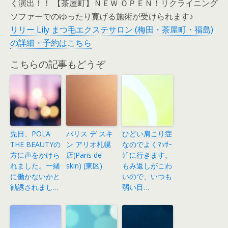
く演出！！ 【茶屋町】ＮＥＷ ＯＰＥＮ！リクライニング
ソファーでのゆったり寛げる施術が受けられます♪
リリー Lily まつ毛エクステサロン (梅田・茶屋町・福島)
の詳細・予約はこちら
こちらの記事もどうぞ
先日、POLA
パリス デ スキ
ひどい肩こり症
THE BEAUTYの
ン アリオ札幌
なのでよくﾏｯｻｰ
方に声をかけら
店(Paris de
ｼﾞに行きます。
れました。一緒
skin) (東区)
もみ返しがこわ
に働かないかと
いので、いつも
勧誘されまし…
弱い目…