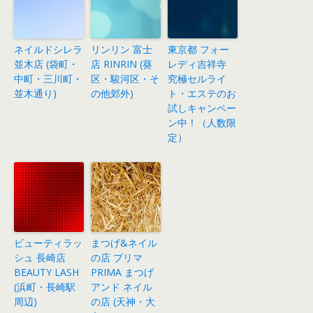
ネイルドシレラ
リンリン 富士
東京都 フォー
並木店 (袋町・
店 RINRIN (葵
レディ吉祥寺
中町・三川町・
区・駿河区・そ
究極セルライ
並木通り)
の他郊外)
ト・エステのお
試しキャンペー
ン中！（人数限
定）
ビューティラッ
まつげ&ネイル
シュ 長崎店
の店 プリマ
BEAUTY LASH
PRIMA まつげ
(浜町・長崎駅
アンド ネイル
周辺)
の店 (天神・大