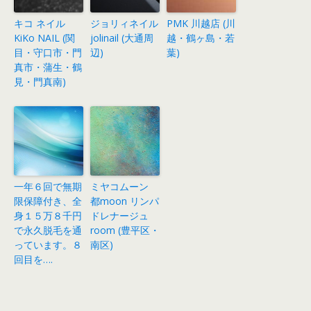
キコ ネイル
ジョリィネイル
PMK 川越店 (川
KiKo NAIL (関
jolinail (大通周
越・鶴ヶ島・若
目・守口市・門
辺)
葉)
真市・蒲生・鶴
見・門真南)
一年６回で無期
ミヤコムーン
限保障付き、全
都moon リンパ
身１５万８千円
ドレナージュ
で永久脱毛を通
room (豊平区・
っています。８
南区)
回目を….