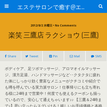
エステサロンで癒す@エステ～全国エステ情報
2012/8/2 木曜日 • No Comments
楽笑 三鷹店 ラクショウ (三鷹)
Share
Tweet
Pin
Mail
SMS
ボディケア、足ツボマッサージ、アロマオイルマッサー
ジ、漢方足湯、ハンドマッサージなど‥クタクタに疲れ
た体にしっかり効く豊富なメニューがクチコミや紹介で
も噂を呼んでいる実力派サロン！仕事帰りにも立ち寄れ
る様に24時まで営業中！何度でも使えるクーポンも揃っ
ているので、安心して通えちゃいます♪♪ 【三鷹＆24時ま
で♪】思い立ったらスグいける！嬉しいお手頃価格と本格