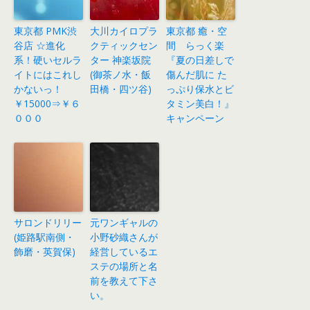
東京都 PMK渋
大川カイロプラ
東京都 癒・空
谷店 ☆進化
クティックセン
間 らっく楽
系！硬いセルラ
ター 神楽坂院
『夏の日差しで
イトにはこれし
(御茶ノ水・飯
傷んだ肌に た
かないっ！
田橋・四ツ谷)
っぷり保水とビ
￥15000⇒￥６
タミン美白！』
０００
キャンペーン
サロンドリリー
元ワンギャルの
(姫路駅南側・
小野砂織さんが
飾磨・英賀保)
経営しているエ
ステの場所と名
前を教えて下さ
い。