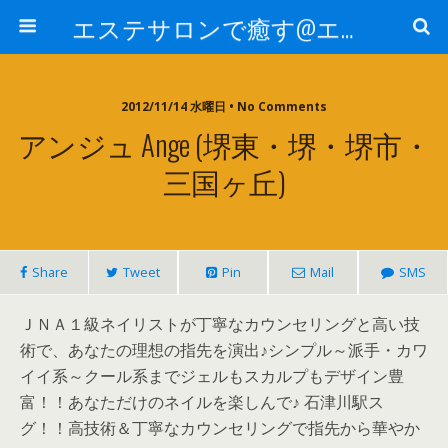
エステサロンで癒す@エステ～全国エステ情報
2012/11/14 水曜日 • No Comments
アンジュ Ange (堺東・堺・堺市・
三国ヶ丘)
Share
Tweet
Pin
Mail
SMS
ＪＮＡ１級ネイリストが丁寧なカウンセリングと高い技
術で、あなたの理想の指先を演出♪シンプル～派手・カワ
イイ系～クール系までジェルもスカルプもデザイン豊
富！！あなただけのネイルを楽しんで♪ 石津川駅ス
グ！！高技術＆丁寧なカウンセリングで指先から華やか