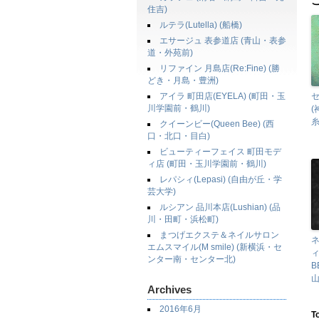
住吉)
ルテラ(Lutella) (船橋)
エサージュ 表参道店 (青山・表参
道・外苑前)
リファイン 月島店(Re:Fine) (勝
どき・月島・豊洲)
アイラ 町田店(EYELA) (町田・玉
セ
川学園前・鶴川)
糸
クイーンビー(Queen Bee) (西
口・北口・目白)
ビューティーフェイス 町田モデ
ィ店 (町田・玉川学園前・鶴川)
レパシィ(Lepasi) (自由が丘・学
芸大学)
ルシアン 品川本店(Lushian) (品
川・田町・浜松町)
まつげエクステ＆ネイルサロン
エムスマイル(M smile) (新横浜・セ
ィ
ンター南・センター北)
B
山
Archives
2016年6月
T