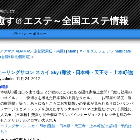
届けします。
癒す@エステ～全国エステ情報
プライバシー ポリシー
アダマス ADAMAS (京都駅周辺・南区)
|
Main
|
ネイルズカフェ アン nails cafe
n (姫路駅北側周辺)
»
ヒーリングサロン スカイ Sky (難波・日本橋・天王寺・上本町他)
y admin
| 11月 24, 2012
日本橋駅8番出口を出て徒歩２分程のところにある隠れ家極上空間♪「癒し効果の
高いオイル」・「快適さを考えた日本製の上質なタオル」・「お部屋の温度・湿
度の微調整」等々、あらゆるところにお客様想いの要素が見られるサロン♪リンパ
ドレナージュとストレッチを加えたオリジナルのアロマは女性だけでなく男性に
も人気★ 【日本橋】贅沢な完全個室でリンパドレナージュ×ストレッチを組み合
わせたオリジナルアロマが大人気★
ーリングサロン スカイ Sky (難波・日本橋・天王寺・上本町他)の詳細・予約は
こちら