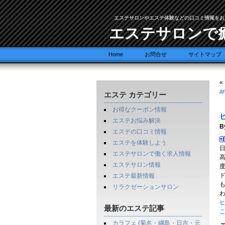
エステサロンやエステ体験などの口コミ情報をお
エステサロンで
Home
お問合せ
サイトマップ
«
a
エステ カテゴリー
お得なクーポン情報
エステお悩み解決
B
エステの口コミ情報
エステを体験しよう
エステサロンで働く求人情報
エステサロン情報
エステ最新情報
リラクゼーションサロン
ヒ
最新のエステ記事
カラフェ (菊名・綱島・日吉・元