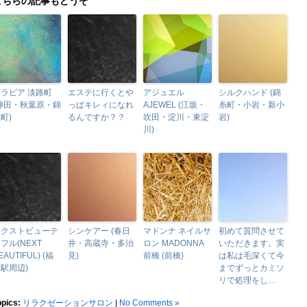
こちらの記事もどうぞ
ラピア 淡路町
エステに行くとや
アジュエル
シルクハンド (錦
(神田・秋葉原・錦
っぱキレィになれ
AJEWEL (江坂・
糸町・小岩・新小
町)
るんですか？？
吹田・淀川・東淀
岩)
川)
ネクストビューテ
シンケアー (春日
マドンナ ネイルサ
初めて質問させて
フル(NEXT
井・高蔵寺・多治
ロン MADONNA
いただきます。実
EAUTIFUL) (福
見)
前橋 (前橋)
は私は毛深くて今
駅周辺)
までずっとカミソ
リで処理をし…
opics:
リラクゼーションサロン
|
No Comments »