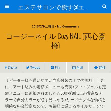
エステサロンで癒す@エステ～全国エステ情報
2013/2/9 土曜日 • No Comments
コージーネイル Cozy NAIL (西心斎
橋)
Share
Tweet
Pin
Mail
SMS
リピーター様も通いやすい当店付替のオフ代無料！！更
に、アート込みの定額メニューも充実♪フットジェルも定
額メニューに追加されました☆500種類以上の豊富なカ
ラーで自分カラーが必ず見つかる♪リーズナブルな価格と
明確な料金設定なので、お気軽に通えるネイルサロンで