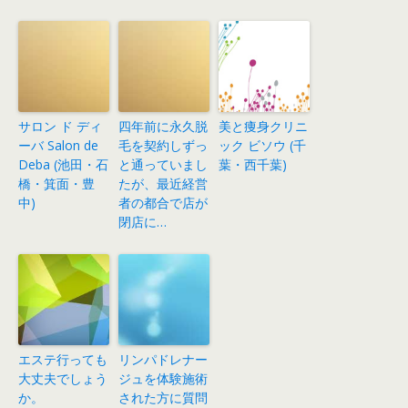
サロン ド ディ
四年前に永久脱
美と痩身クリニ
ーバ Salon de
毛を契約しずっ
ック ビソウ (千
Deba (池田・石
と通っていまし
葉・西千葉)
橋・箕面・豊
たが、最近経営
中)
者の都合で店が
閉店に…
エステ行っても
リンパドレナー
大丈夫でしょう
ジュを体験施術
か。
された方に質問