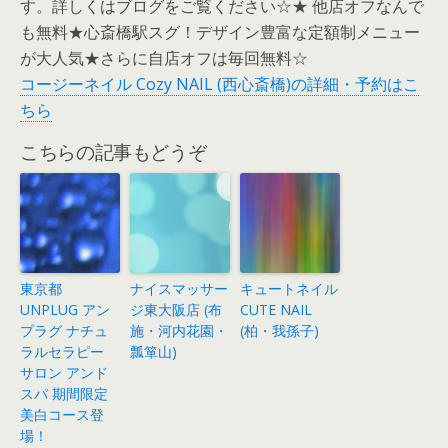
す。詳しくはブログをご覧ください☆★ 他店オフなんで
も無料★心斎橋駅スグ！デザイン豊富な定額制メニュー
が大人気★さらに自店オフは毎回無料☆
コージーネイル Cozy NAIL (西心斎橋)の詳細・予約はこ
ちら
こちらの記事もどうぞ
東京都
ナイスマッサー
キュートネイル
UNPLUG アン
ジ東大阪店 (布
CUTE NAIL
プラグ ナチュ
施・河内花園・
(柏・我孫子)
ラルセラピー
瓢箪山)
サロン アンド
スパ 期間限定
美白コース登
場！