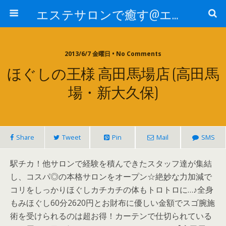
エステサロンで癒す@エステ～全国エステ情報
2013/6/7 金曜日 • No Comments
ほぐしの王様 高田馬場店 (高田馬
場・新大久保)
Share
Tweet
Pin
Mail
SMS
駅チカ！他サロンで経験を積んできたスタッフ達が集結
し、コスパ◎の本格サロンをオープン☆絶妙な力加減で
コリをしっかりほぐしカチカチの体もトロトロに…♪全身
もみほぐし60分2620円とお財布に優しい金額でスゴ腕施
術を受けられるのは超お得！カーテンで仕切られている