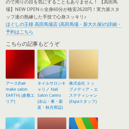
ので周りの目を気にすることもありません！ 【高田馬
場】NEW OPEN☆全身60分が格安2620円！実力派スタ
ッフ達の熟練した手技で心身スッキリ♪
ほぐしの王様 高田馬場店 (高田馬場・新大久保)の詳細・
予約はこちら
こちらの記事もどうぞ
アース(hair
ネイルサロンキ
株式会社 トッ
make salon
ャリノ Nail
プメディア – エ
EARTH) (倉敷エ
Salon Carino
ステティシャン
リア)
(永山・東・新
(Espaスタッフ)
富・秋月周辺)