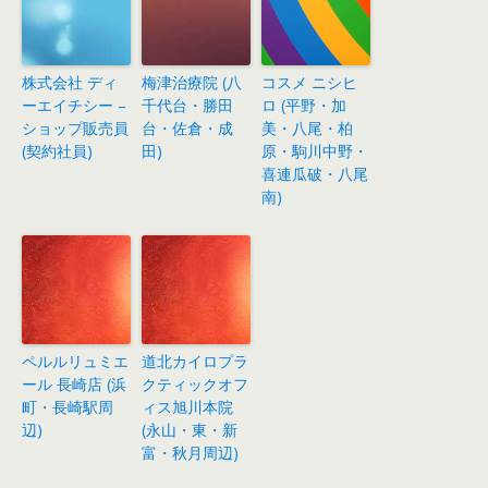
株式会社 ディ
梅津治療院 (八
コスメ ニシヒ
ーエイチシー –
千代台・勝田
ロ (平野・加
ショップ販売員
台・佐倉・成
美・八尾・柏
(契約社員)
田)
原・駒川中野・
喜連瓜破・八尾
南)
ペルルリュミエ
道北カイロプラ
ール 長崎店 (浜
クティックオフ
町・長崎駅周
ィス旭川本院
辺)
(永山・東・新
富・秋月周辺)