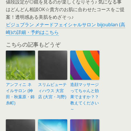
値段設定が◎鏡を見るのが楽しくなりそう♪ 気になる事
はどんどん相談OK☆貴方のお肌に合わせたコースをご提
案！透明感ある美肌をめざそっ♪
ビジュブラン メナードフェイシャルサロン bijoublan (高
崎)の詳細・予約はこちら
こちらの記事もどうぞ
アンフィニ ネ
スリムビューテ
造顔マッサージ
イルサロン (神
ィハウス 大宮
ってちゃんと効
田・秋葉原・錦
店 (大宮・与野)
果でますか？？
糸町)
教えてください
～