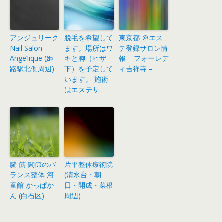
アンジュリーク
脱毛を希望して
東京都 ＠エス
Nail Salon
ます。場所はワ
テ登録サロン情
Ange’lique (姫
キと脚（ヒザ
報 – フォーレデ
路駅北側周辺)
下）を予定して
ィ吉祥寺 –
います。 施術
はエステサ…
腱 筋 関節のバ
片平整体療術院
ランス整体 河
(清水台・朝
童館 かっぱか
日・開成・菜根
ん (白石区)
周辺)