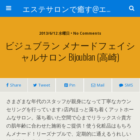
エステサロンで癒す@エステ～全国エステ情報
2013/6/12 水曜日 • No Comments
ビジュブラン メナードフェイシ
ャルサロン Bijoublan (高崎)
Share
Tweet
Pin
Mail
SMS
さまざまな年代のスタッフが親身になって丁寧なカウン
セリングを行っています♪店内ほっと落ち着くアットホー
ムなサロン。落ち着いた空間で心までリラックス☆貴方
の肌年齢に合わせた施術をご提供！使う化粧品はもちろ
んメナード！リーズナブルで、定期的に通えるうれしい