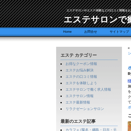
エステサロンやエステ体験などの口コミ情報をお
エステサロンで
Home
お問合せ
サイトマップ
«
シ
エステ カテゴリー
お得なクーポン情報
エステお悩み解決
B
エステの口コミ情報
エステを体験しよう
エステサロンで働く求人情報
エステサロン情報
エステ最新情報
リラクゼーションサロン
最新のエステ記事
カラフェ (菊名・綱島・日吉・元