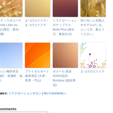
ボディラボユーナ
まつげエクステ♪
リラクゼーション
知り合いに芸能人
Body Labo yu-
まつげエクステ
ボディプラス
やモデルがいる、
a) (明石・垂水・
Body Plus (加古
という方、教えて
磨)
川・東加古川)
ください。
エピレ梅田本店
ブライダルポート
ボヌール 姪浜
まつげのエクステ
(梅田・茶屋町・福
南草津店 (大津・
SOHO店内
)
草津・守山)
Bonheur (姪浜周
辺)
opics:
リラクゼーションサロン
|
No Comments »
omments