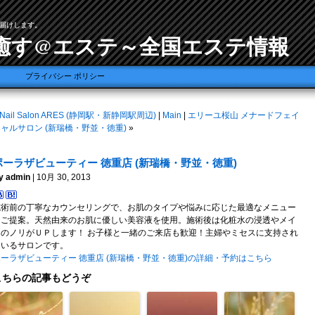
届けします。
癒す@エステ～全国エステ情報
プライバシー ポリシー
Nail Salon ARES (静岡駅・新静岡駅周辺)
|
Main
|
エリーユ桜山 メナードフェイ
ャルサロン (新瑞橋・野並・徳重)
»
ポーラザビューティー 徳重店 (新瑞橋・野並・徳重)
y admin
| 10月 30, 2013
施術前の丁寧なカウンセリングで、お肌のタイプや悩みに応じた最適なメニュー
をご提案。天然由来のお肌に優しい美容液を使用。施術後は化粧水の浸透やメイ
クのノリがＵＰします！ お子様と一緒のご来店も歓迎！主婦やミセスに支持され
ているサロンです。
ポーラザビューティー 徳重店 (新瑞橋・野並・徳重)の詳細・予約はこちら
こちらの記事もどうぞ