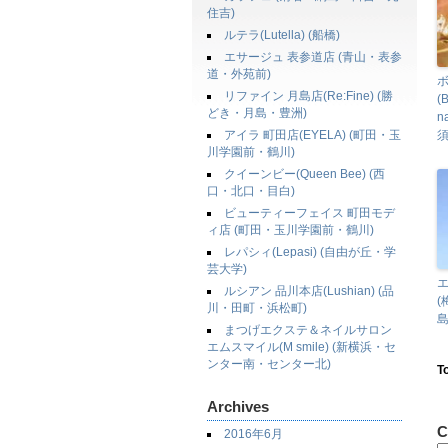
住吉)
ルテラ(Lutella) (船橋)
エサージュ 表参道店 (青山・表参
道・外苑前)
リファイン 月島店(Re:Fine) (勝
(
どき・月島・豊洲)
n
アイラ 町田店(EYELA) (町田・玉
須
川学園前・鶴川)
クイーンビー(Queen Bee) (西
口・北口・目白)
ビューティーフェイス 町田モデ
ィ店 (町田・玉川学園前・鶴川)
レパシィ(Lepasi) (自由が丘・学
芸大学)
ルシアン 品川本店(Lushian) (品
川・田町・浜松町)
島
まつげエクステ＆ネイルサロン
エムスマイル(M smile) (新横浜・セ
ンター南・センター北)
T
Archives
C
2016年6月