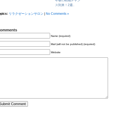
年春の転職チャン
ス到来！2週..
opics:
リラクゼーションサロン
|
No Comments »
omments
Name (required)
Mail (will not be published) (required)
Website