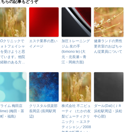
こちらの記事もどうぞ
城Oクリニックで
エステ業界の悪い
加圧トレーニング
健康ランドの男性
フォトフェイシャ
イメージ
ジム 友の手
更衣室のおばちゃ
ルを受けようと思
(tomono te) (大
ん従業員について
っています。他院
元・北長瀬～青
で経験のある方…
江・岡南方面)
ライム 梅田店
クリスタル倶楽部
株式会社 不二ビュ
ダール(Dal) (ＪＲ
glime) (梅田・茶
長岡店 (長岡駅周
ーティ （たかの友
浜松駅周辺・浜松
町・福島)
辺)
梨ビューティクリ
中心部)
ニック） – エステ
ティシャン／2008