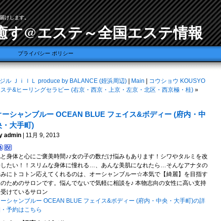
届けします。
癒す@エステ～全国エステ情報
プライバシー ポリシー
ジル ＪｉｌＬ produce by BALANCE (姪浜周辺)
|
Main
|
コウショウ KOUSYO
エステ&ヒーリングセラピー (右京・西京・上京・左京・北区・西京極・桂)
»
オーシャンブルー OCEAN BLUE フェイス&ボディー (府内・中
央・大手町)
y admin
| 11月 9, 2013
肌と身体と心にご褒美時間♪♪女の子の数だけ悩みもあります！シワやタルミを改
善したい！！スリムな身体に憧れる…、あんな美肌になれたら…そんなアナタの
悩みにトコトン応えてくれるのは、オーシャンブルー☆本気で【綺麗】を目指す
人のためのサロンです。悩んでないで気軽に相談を♪ 本物志向の女性に高い支持
を受けているサロン
ーシャンブルー OCEAN BLUE フェイス&ボディー (府内・中央・大手町)の詳
細・予約はこちら