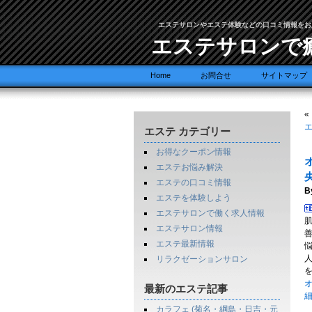
エステサロンやエステ体験などの口コミ情報をお
エステサロンで
Home
お問合せ
サイトマップ
«
エステ カテゴリー
お得なクーポン情報
エステお悩み解決
エステの口コミ情報
B
エステを体験しよう
エステサロンで働く求人情報
エステサロン情報
エステ最新情報
リラクゼーションサロン
オ
最新のエステ記事
カラフェ (菊名・綱島・日吉・元