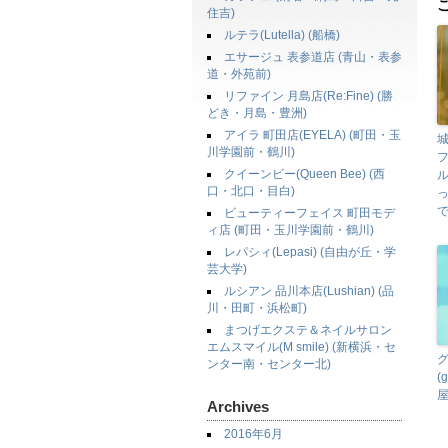
住吉)
ルテラ(Lutella) (船橋)
エサージュ 表参道店 (青山・表参
道・外苑前)
リファイン 月島店(Re:Fine) (勝
どき・月島・豊洲)
アイラ 町田店(EYELA) (町田・玉
川学園前・鶴川)
クイーンビー(Queen Bee) (西
口・北口・目白)
ビューティーフェイス 町田モデ
ィ店 (町田・玉川学園前・鶴川)
レパシィ(Lepasi) (自由が丘・学
芸大学)
ルシアン 品川本店(Lushian) (品
川・田町・浜松町)
まつげエクステ＆ネイルサロン
エムスマイル(M smile) (新横浜・セ
グ
ンター南・センター北)
(
屋
Archives
2016年6月