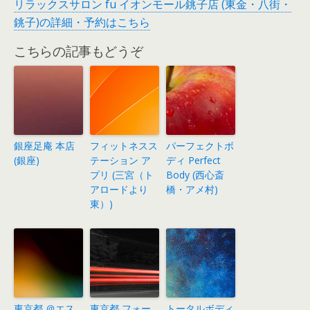
リラックスサロン fu イオンモール銚子店 (東金・八街・
銚子)の詳細・予約はこちら
こちらの記事もどうぞ
銀座足庵 本店
フィットネスス
パーフェクトボ
(銀座)
テーション ア
ディ Perfect
プリ (三宮（ト
Body (西心斎
アロードより
橋・アメ村)
東）)
東京都 ＠エス
東京都 フォー
トータルボディ