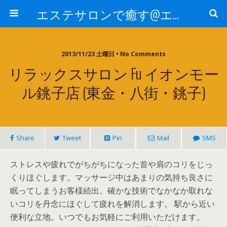
エステサロンで癒す@エステ～全国エステ情報
2013/11/23 土曜日 • No Comments
リラックスサロン Fu イオンモー
ル銚子店 (東金・八街・銚子)
Share
Tweet
Pin
Mail
SMS
ストレスや疲れでがちがちになった首や肩のコリをじっ
くりほぐします。マッサージ中はあまりの気持ち良さに
眠ってしまうお客様続出。確かな技術でなかなか取れな
いコリを丹念にほぐして疲れを解消します。 駅から近い
便利な立地。いつでもお気軽にご利用いただけます。