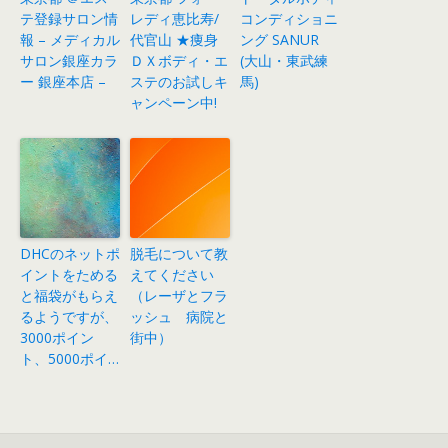
テ登録サロン情
レディ恵比寿/
コンディショニ
報 – メディカル
代官山 ★痩身
ング SANUR
サロン銀座カラ
ＤＸボディ・エ
(大山・東武練
ー 銀座本店 –
ステのお試しキ
馬)
ャンペーン中!
DHCのネットポ
脱毛について教
イントをためる
えてください
と福袋がもらえ
（レーザとフラ
るようですが、
ッシュ 病院と
3000ポイン
街中）
ト、5000ポイ…