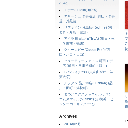
住吉)
ルテラ(Lutella) (船橋)
エサージュ 表参道店 (青山・表参
道・外苑前)
リファイン 月島店(Re:Fine) (勝
どき・月島・豊洲)
アイラ 町田店(EYELA) (町田・玉
プ
川学園前・鶴川)
C
徒
クイーンビー(Queen Bee) (西
口・北口・目白)
ビューティーフェイス 町田モデ
ィ店 (町田・玉川学園前・鶴川)
レパシィ(Lepasi) (自由が丘・学
芸大学)
ルシアン 品川本店(Lushian) (品
川・田町・浜松町)
まつげエクステ＆ネイルサロン
エムスマイル(M smile) (新横浜・セ
癒
ンター南・センター北)
市
Archives
T
2016年6月