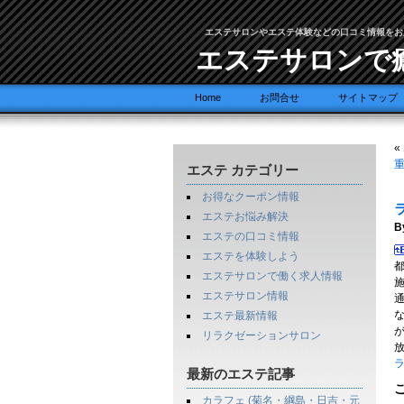
エステサロンやエステ体験などの口コミ情報をお
エステサロンで
Home
お問合せ
サイトマップ
«
重
エステ カテゴリー
お得なクーポン情報
エステお悩み解決
B
エステの口コミ情報
エステを体験しよう
エステサロンで働く求人情報
エステサロン情報
エステ最新情報
リラクゼーションサロン
ラ
最新のエステ記事
カラフェ (菊名・綱島・日吉・元