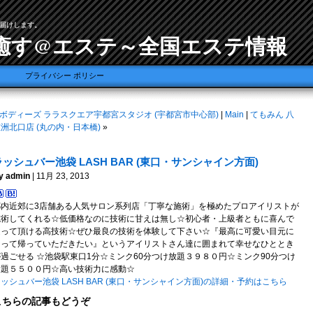
届けします。
癒す@エステ～全国エステ情報
プライバシー ポリシー
ボディーズ ララスクエア宇都宮スタジオ (宇都宮市中心部)
|
Main
|
てもみん 八
洲北口店 (丸の内・日本橋)
»
ラッシュバー池袋 LASH BAR (東口・サンシャイン方面)
y admin
| 11月 23, 2013
都内近郊に3店舗ある人気サロン系列店「丁寧な施術」を極めたプロアイリストが
施術してくれる☆低価格なのに技術に甘えは無し☆初心者・上級者ともに喜んで
通って頂ける高技術☆ぜひ最良の技術を体験して下さい☆『最高に可愛い目元に
なって帰っていただきたい』というアイリストさん達に囲まれて幸せなひととき
が過ごせる ☆池袋駅東口1分☆ミンク60分つけ放題３９８０円☆ミンク90分つけ
放題５５００円☆高い技術力に感動☆
ッシュバー池袋 LASH BAR (東口・サンシャイン方面)の詳細・予約はこちら
こちらの記事もどうぞ