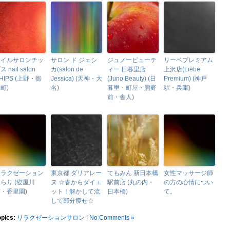
ネイルサロンチッ
サロン ド ジェシ
ジュノービューテ
リーベプレミアム
ス nail salon
カ(salon de
ィー 日暮里店
上沢店(Liebe
HIPS (上野・御
Jessica) (天神・大
(Juno Beauty) (日
Premium) (神戸
町)
名)
暮里・町屋・熊野
駅・兵庫)
前・舎人)
リラクゼーション
東京都 ダリアレー
てもみん 新日本橋
女性マッサージ師
らり (寝屋川
ヌ ☆春からダイエ
駅前店 (丸の内・
の方の心情につい
・香里園)
ット！解かして流
日本橋)
て。
して部分痩せ☆
opics:
リラクゼーションサロン
|
No Comments »