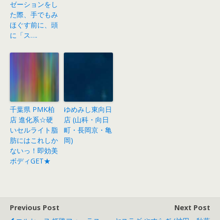
ゼーションをし
た際、手でもみ
ほぐす前に、頭
に「ス….
千葉県 PMK柏
ゆめみし東向日
店 進化系☆硬
店 (山科・向日
いセルライト脂
町・長岡京・亀
肪にはこれしか
岡)
ないっ！即効美
ボディGET★
Previous Post
Next Post