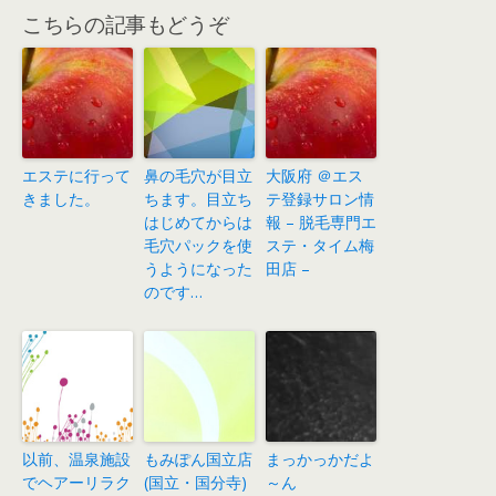
こちらの記事もどうぞ
エステに行って
鼻の毛穴が目立
大阪府 ＠エス
きました。
ちます。目立ち
テ登録サロン情
はじめてからは
報 – 脱毛専門エ
毛穴パックを使
ステ・タイム梅
うようになった
田店 –
のです…
以前、温泉施設
もみぽん国立店
まっかっかだよ
でヘアーリラク
(国立・国分寺)
～ん