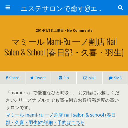
エステサロンで癒す@エステ～全国エステ情報
2014/1/18 土曜日 • No Comments
マミール Mami-Ru 一ノ割店 Nail
Salon & School (春日部・久喜・羽生)
Share
Tweet
Pin
Mail
SMS
『mami‐ru』で優雅なひと時を…。 お気軽にお越しくだ
さい♪ リーズナブル☆でも高技術☆お客様満足度の高い
サロンです。
マミール mami-ru 一ノ割店 nail salon & school (春日
部・久喜・羽生)の詳細・予約はこちら