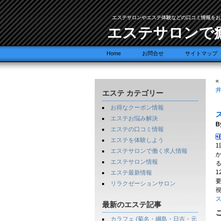
エステサロンやエステ体験などの口コミ情報をお
エステサロンで
Home
お問合せ
サイトマップ
«
井
エステ カテゴリー
お得なクーポン情報
エステお悩み解決
B
エステの口コミ情報
エステを体験しよう
エステサロンで働く求人情報
エステサロン情報
エステ最新情報
リラクゼーションサロン
ス
最新のエステ記事
カラフェ (菊名・綱島・日吉・元