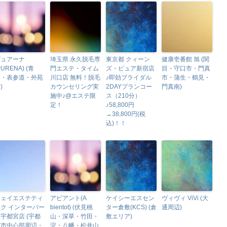
ピュアーナ
埼玉県 永久脱毛専
東京都 クィーン
健康壱番館 旭 (関
PURENA) (青
門エステ・タイム
ズ・ピュア新宿店
目・守口市・門真
山・表参道・外苑
川口店 無料！脱毛
♪即効ブライダル
市・蒲生・鶴見・
)
カウンセリング実
2DAYプランコー
門真南)
施中♪@エステ限
ス（210分）
定！
♪58,800円
→38,800円(税
込)！！
ジェイエステティ
アビアント(A
ケイシーエスセン
ヴィヴィ ViVi (大
ク インターパー
bientot) (伏見桃
ター倉敷(KCS) (倉
通周辺)
宇都宮店 (宇都
山・深草・竹田・
敷エリア)
宮市中心部周辺・
淀・八幡・松井山