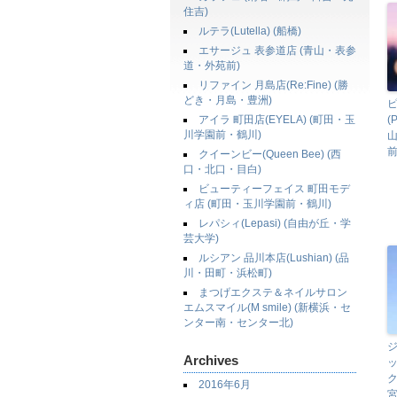
住吉)
ルテラ(Lutella) (船橋)
エサージュ 表参道店 (青山・表参
道・外苑前)
リファイン 月島店(Re:Fine) (勝
どき・月島・豊洲)
アイラ 町田店(EYELA) (町田・玉
(
川学園前・鶴川)
前
クイーンビー(Queen Bee) (西
口・北口・目白)
ビューティーフェイス 町田モデ
ィ店 (町田・玉川学園前・鶴川)
レパシィ(Lepasi) (自由が丘・学
芸大学)
ルシアン 品川本店(Lushian) (品
川・田町・浜松町)
まつげエクステ＆ネイルサロン
エムスマイル(M smile) (新横浜・セ
ンター南・センター北)
Archives
ッ
ク
2016年6月