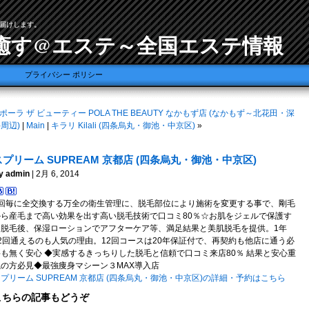
届けします。
癒す@エステ～全国エステ情報
プライバシー ポリシー
ポーラ ザ ビューティー POLA THE BEAUTY なかもず店 (なかもず～北花田・深
周辺)
|
Main
|
キラリ Kilali (四条烏丸・御池・中京区)
»
スプリーム SUPREAM 京都店 (四条烏丸・御池・中京区)
y admin
| 2月 6, 2014
1回毎に全交換する万全の衛生管理に、脱毛部位により施術を変更する事で、剛毛
から産毛まで高い効果を出す高い脱毛技術で口コミ80％☆お肌をジェルで保護す
る脱毛後、保湿ローションでアフターケア等、満足結果と美肌脱毛を提供。1年
12回通えるのも人気の理由。12回コースは20年保証付で、再契約も他店に通う必
要も無く安心 ◆実感するきっちりした脱毛と信頼で口コミ来店80％ 結果と安心重
視の方必見◆最強痩身マシーン３MAX導入店
プリーム SUPREAM 京都店 (四条烏丸・御池・中京区)の詳細・予約はこちら
こちらの記事もどうぞ