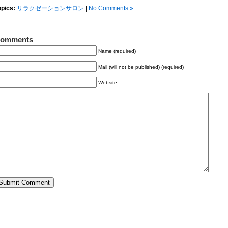
opics:
リラクゼーションサロン
|
No Comments »
omments
Name (required)
Mail (will not be published) (required)
Website