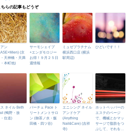
こちらの記事もどうぞ
ミアン
サーモシェイプ
ミュゼプラチナム
ひどいです！！
EASE×Mien) (京
+エンダモロジー
横浜西口店 (横浜
橋・天神橋・天満
お得！９月２５日
駅周辺)
・本町他)
週情報
ス ネイル Beth
パーチェ Pace ト
エニシング ネイル
ホットペッパーの
ail (鴫野・放
リートメントサロ
アンドケア
エステのページ
・住道)
ン (御茶ノ水・飯
(Anything
で、機械とかマッ
田橋・四ツ谷)
Nail&Care) (吉祥
サージで脂肪をつ
寺)
ぶして、それを…