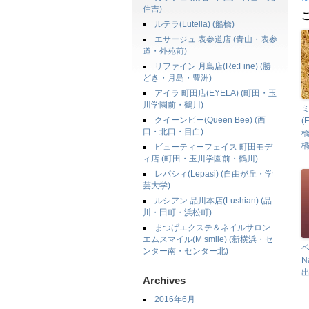
住吉)
ルテラ(Lutella) (船橋)
エサージュ 表参道店 (青山・表参
道・外苑前)
リファイン 月島店(Re:Fine) (勝
どき・月島・豊洲)
アイラ 町田店(EYELA) (町田・玉
川学園前・鶴川)
クイーンビー(Queen Bee) (西
(
口・北口・目白)
橋
ビューティーフェイス 町田モデ
ィ店 (町田・玉川学園前・鶴川)
レパシィ(Lepasi) (自由が丘・学
芸大学)
ルシアン 品川本店(Lushian) (品
川・田町・浜松町)
まつげエクステ＆ネイルサロン
エムスマイル(M smile) (新横浜・セ
ベ
ンター南・センター北)
N
出
Archives
2016年6月