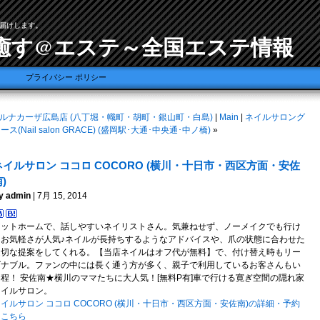
届けします。
癒す@エステ～全国エステ情報
プライバシー ポリシー
ルナカーザ広島店 (八丁堀・幟町・胡町・銀山町・白島)
|
Main
|
ネイルサロング
ース(Nail salon GRACE) (盛岡駅･大通･中央通･中ノ橋)
»
ネイルサロン ココロ COCORO (横川・十日市・西区方面・安佐
)
y admin
| 7月 15, 2014
アットホームで、話しやすいネイリストさん。気兼ねせず、ノーメイクでも行け
るお気軽さが人気♪ネイルが長持ちするようなアドバイスや、爪の状態に合わせた
適切な提案をしてくれる。【当店ネイルはオフ代が無料】で、付け替え時もリー
ズナブル。ファンの中には長く通う方が多く、親子で利用しているお客さんもい
る程！ 安佐南★横川のママたちに大人気！[無料P有]車で行ける寛ぎ空間の隠れ家
ネイルサロン。
イルサロン ココロ COCORO (横川・十日市・西区方面・安佐南)の詳細・予約
はこちら