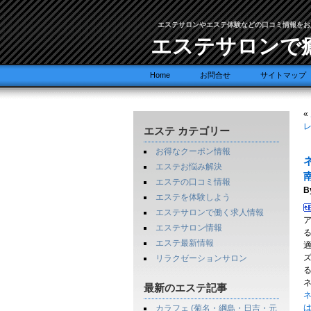
エステサロンやエステ体験などの口コミ情報をお
エステサロンで
Home
お問合せ
サイトマップ
«
レ
エステ カテゴリー
お得なクーポン情報
エステお悩み解決
南
エステの口コミ情報
B
エステを体験しよう
エステサロンで働く求人情報
エステサロン情報
エステ最新情報
リラクゼーションサロン
最新のエステ記事
ネ
カラフェ (菊名・綱島・日吉・元