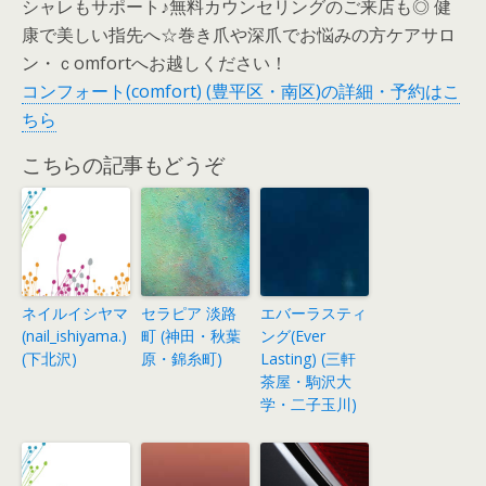
シャレもサポート♪無料カウンセリングのご来店も◎ 健
康で美しい指先へ☆巻き爪や深爪でお悩みの方ケアサロ
ン・ｃomfortへお越しください！
コンフォート(comfort) (豊平区・南区)の詳細・予約はこ
ちら
こちらの記事もどうぞ
ネイルイシヤマ
セラピア 淡路
エバーラスティ
(nail_ishiyama.)
町 (神田・秋葉
ング(Ever
(下北沢)
原・錦糸町)
Lasting) (三軒
茶屋・駒沢大
学・二子玉川)