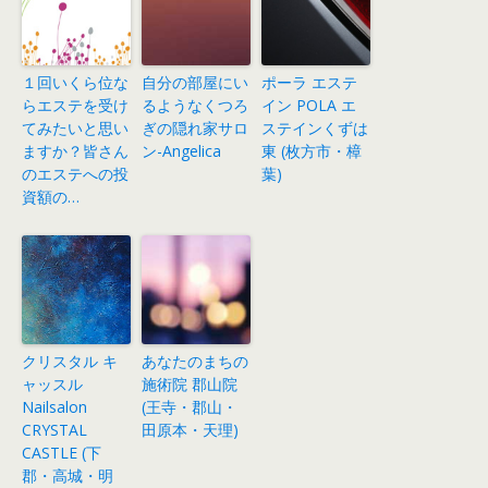
１回いくら位な
自分の部屋にい
ポーラ エステ
らエステを受け
るようなくつろ
イン POLA エ
てみたいと思い
ぎの隠れ家サロ
ステインくずは
ますか？皆さん
ン-Angelica
東 (枚方市・樟
のエステへの投
葉)
資額の…
クリスタル キ
あなたのまちの
ャッスル
施術院 郡山院
Nailsalon
(王寺・郡山・
CRYSTAL
田原本・天理)
CASTLE (下
郡・高城・明