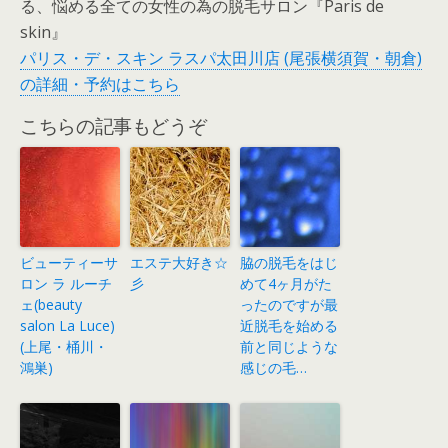
る、悩める全ての女性の為の脱毛サロン『Paris de
skin』
パリス・デ・スキン ラスパ太田川店 (尾張横須賀・朝倉)
の詳細・予約はこちら
こちらの記事もどうぞ
ビューティーサ
エステ大好き☆
脇の脱毛をはじ
ロン ラ ルーチ
彡
めて4ヶ月がた
ェ(beauty
ったのですが最
salon La Luce)
近脱毛を始める
(上尾・桶川・
前と同じような
鴻巣)
感じの毛…