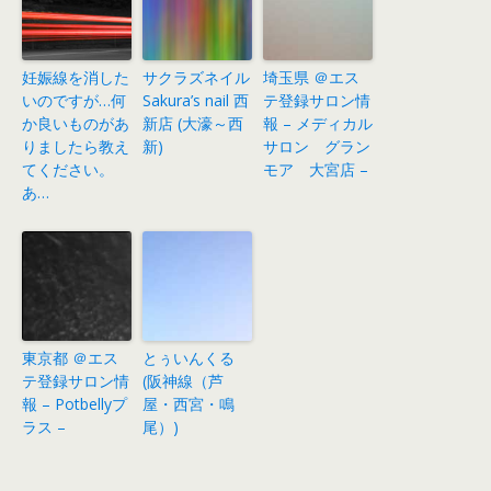
妊娠線を消した
サクラズネイル
埼玉県 ＠エス
いのですが…何
Sakura’s nail 西
テ登録サロン情
か良いものがあ
新店 (大濠～西
報 – メディカル
りましたら教え
新)
サロン グラン
てください。
モア 大宮店 –
あ…
東京都 ＠エス
とぅいんくる
テ登録サロン情
(阪神線（芦
報 – Potbellyプ
屋・西宮・鳴
ラス –
尾）)