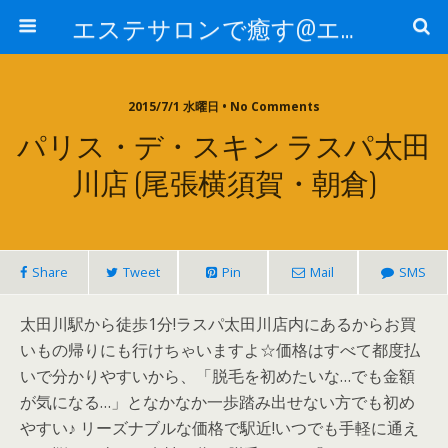
エステサロンで癒す@エステ～全国エステ情報
2015/7/1 水曜日 • No Comments
パリス・デ・スキン ラスパ太田
川店 (尾張横須賀・朝倉)
Share
Tweet
Pin
Mail
SMS
太田川駅から徒歩1分!ラスパ太田川店内にあるからお買
いもの帰りにも行けちゃいますよ☆価格はすべて都度払
いで分かりやすいから、「脱毛を初めたいな…でも金額
が気になる…」となかなか一歩踏み出せない方でも初め
やすい♪ リーズナブルな価格で駅近!いつでも手軽に通え