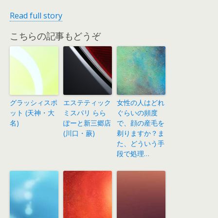
Read full story
こちらの記事もどうぞ
グラッシィスポ
エステティック
女性の人はどれ
ット (天神・大
ミスパリ らら
ぐらいの頻度
名)
ぽーと新三郷店
で、顔の産毛を
(川口・蕨)
剃りますか？ま
た、どういう手
段で処理…