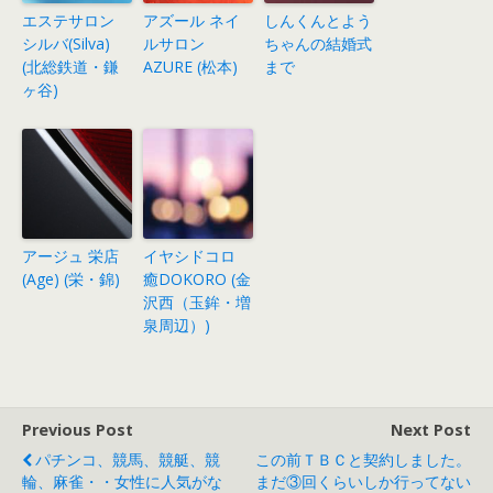
エステサロン
アズール ネイ
しんくんとよう
シルバ(Silva)
ルサロン
ちゃんの結婚式
(北総鉄道・鎌
AZURE (松本)
まで
ヶ谷)
アージュ 栄店
イヤシドコロ
(Age) (栄・錦)
癒DOKORO (金
沢西（玉鉾・増
泉周辺）)
Previous Post
Next Post
パチンコ、競馬、競艇、競
この前ＴＢＣと契約しました。
輪、麻雀・・女性に人気がな
まだ③回くらいしか行ってない