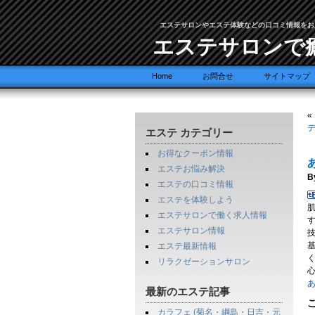
エステサロンやエステ体験などの口コミ情報をお
エステサロンで
Home
お問合せ
サイトマップ
«
デ
エステ カテゴリー
お得なクーポン情報
エステお悩み解決
B
エステの口コミ情報
エステを体験しよう
エステサロンで働く求人情報
エステサロン情報
エステ最新情報
リラクゼーションサロン
あ
最新のエステ記事
カラフェ (菊名・綱島・日吉・元