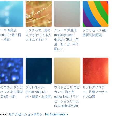
ース 鴻巣店
エステって、男の
グレース 芦屋店
クラリセージ (姫
Perth) (上尾・桶
人でも 行ってる人
(nail&eyelash
路駅北側周辺)
・鴻巣)
いるんですか？
Grace) (JR線（芦
屋・西ノ宮・甲子
園口）)
のエステ ダンデ
ブリレネイル
ウミトヒカリ ウピ
リフレクソロジ
ハウス 名古屋栄
(Brille Nail) (志
カ バリ 海と光
ー、足裏マッサー
店 (栄・錦)
木・鶴瀬・上福岡)
upika BALIリラク
ジの効果
ゼーションルーム
(その他新潟市内)
opics:
リラクゼーションサロン
|
No Comments »