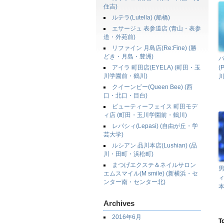
住吉)
ルテラ(Lutella) (船橋)
エサージュ 表参道店 (青山・表参
道・外苑前)
リファイン 月島店(Re:Fine) (勝
どき・月島・豊洲)
パ
アイラ 町田店(EYELA) (町田・玉
(
川学園前・鶴川)
川
クイーンビー(Queen Bee) (西
口・北口・目白)
ビューティーフェイス 町田モデ
ィ店 (町田・玉川学園前・鶴川)
レパシィ(Lepasi) (自由が丘・学
芸大学)
ルシアン 品川本店(Lushian) (品
川・田町・浜松町)
まつげエクステ＆ネイルサロン
男
エムスマイル(M smile) (新横浜・セ
ィ
ンター南・センター北)
本
Archives
2016年6月
T