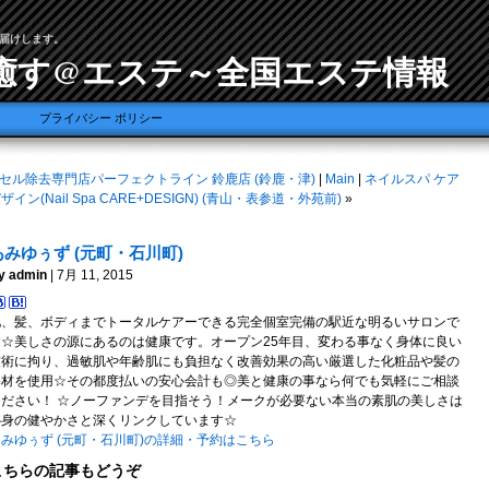
届けします。
癒す@エステ～全国エステ情報
プライバシー ポリシー
セル除去専門店パーフェクトライン 鈴鹿店 (鈴鹿・津)
|
Main
|
ネイルスパ ケア
ザイン(Nail Spa CARE+DESIGN) (青山・表参道・外苑前)
»
あみゆぅず (元町・石川町)
y admin
| 7月 11, 2015
肌、髪、ボディまでトータルケアーできる完全個室完備の駅近な明るいサロンで
す☆美しさの源にあるのは健康です。オープン25年目、変わる事なく身体に良い
技術に拘り、過敏肌や年齢肌にも負担なく改善効果の高い厳選した化粧品や髪の
基材を使用☆その都度払いの安心会計も◎美と健康の事なら何でも気軽にご相談
ください！ ☆ノーファンデを目指そう！メークが必要ない本当の素肌の美しさは
心身の健やかさと深くリンクしています☆
みゆぅず (元町・石川町)の詳細・予約はこちら
こちらの記事もどうぞ