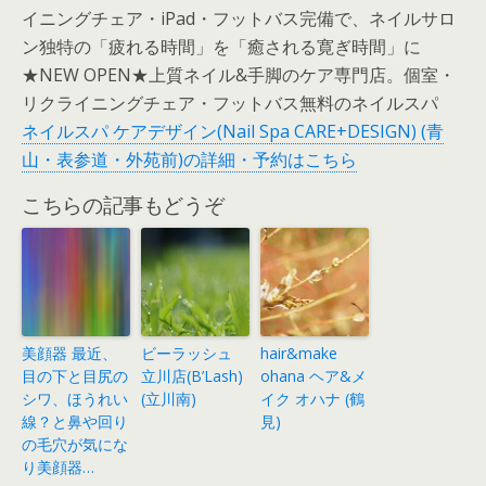
イニングチェア・iPad・フットバス完備で、ネイルサロ
ン独特の「疲れる時間」を「癒される寛ぎ時間」に
★NEW OPEN★上質ネイル&手脚のケア専門店。個室・
リクライニングチェア・フットバス無料のネイルスパ
ネイルスパ ケアデザイン(Nail Spa CARE+DESIGN) (青
山・表参道・外苑前)の詳細・予約はこちら
こちらの記事もどうぞ
美顔器 最近、
ビーラッシュ
hair&make
目の下と目尻の
立川店(B’Lash)
ohana ヘア&メ
シワ、ほうれい
(立川南)
イク オハナ (鶴
線？と鼻や回り
見)
の毛穴が気にな
り美顔器…