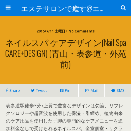
エステサロンで癒す@エステ～全国エステ情報
2015/7/11 土曜日 • No Comments
ネイルスパ ケアデザイン(Nail Spa
CARE+DESIGN) (青山・表参道・外苑
前)
Share
Tweet
Pin
Mail
SMS
表参道駅徒歩3分♪上質で豊富なデザインは勿論、リフレ
クソロジーや超音波を使用した保湿・引締め、植物由来
のケア用品を使用した手脚の専門的なケアメニューを追
加料金なしで受けられるネイルスパ。全室個室・リクラ