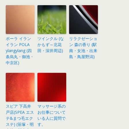
ポーラ イラン
ツインクル (な
リラクゼーショ
イラン POLA
かもず～北花
ン 森の香り (駅
ylangylang (四
田・深井周辺)
南・女池・出来
条烏丸・御池・
島・鳥屋野潟)
中京区)
スピア 下高井
マッサージ系の
戸店(SPEA エス
お仕事について
テ&まつ毛エク
いる人に質問で
ステ) (笹塚・明
す。