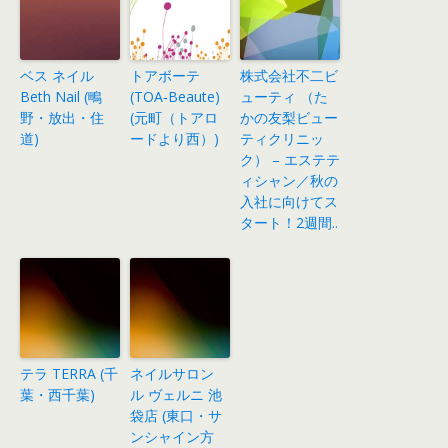
ベス ネイル
トアボーテ
株式会社不二ビ
Beth Nail (鴫
(TOA‐Beaute)
ューティ （た
野・放出・住
(元町（トアロ
かの友梨ビュー
道)
ードより西）)
ティクリニッ
ク） – エステテ
ィシャン／秋の
入社に向けてス
タート！2週間..
テラ TERRA (千
ネイルサロン
葉・西千葉)
ル ヴェルニ 池
袋店 (東口・サ
ンシャイン方