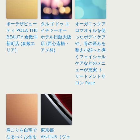
ポーラザビュー
タルゴ ドゥ エ
オーガニックア
ティ POLA THE
イチツーオー
ロマオイルを使
BEAUTY 倉敷沖
ホテル日航大阪
ったボディケア
新町店 (倉敷エ
店 (西心斎橋・
や、骨の歪みを
リア)
アメ村)
整え小顔へと導
くフェイシャル
ケアなどのメニ
ューが充実-ト
リートメントサ
ロン Pace
肩こりを自宅で
東京都
なるべくお金を
VEUTUS（ヴェ