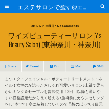
エステサロンで癒す@エステ～全国エステ情報
2016/4/21 木曜日 • No Comments
ワイズビューティーサロン(Y’s
Beauty Salon) (東神奈川・神奈川)
Share
Tweet
Pin
Mail
SMS
まつエク・フェイシャル・ボディートリートメント・ネ
イル！女性のが詰ったおしゃれ可愛いサロン♪上質で柔ら
かいミンク＆セーブルを贅沢使用！2回目以降も通いや
すい価格設定だから長く通える♪施術前にカウンセリング
をし1本1本丁寧に装着していくので理想のぱっちり目元