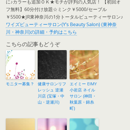
に♪カラーも追加ＯＫ★モチが評判の人気店！ 【初回オ
フ無料】60分付け放題☆ミンク￥5000/セーブル
￥5500★JR東神奈川の1分トータルビューティーサロン♪
ワイズビューティーサロン(Y’s Beauty Salon) (東神奈
川・神奈川)の詳細・予約はこちら
こちらの記事もどうぞ
モニター募集？
健康サロンリフ
エイミー EIMY
レッシュ 逆瀬
小岩店 ネイル
川店 (宝塚・中
サロン (神田・
山・逆瀬川)
秋葉原・錦糸
町)