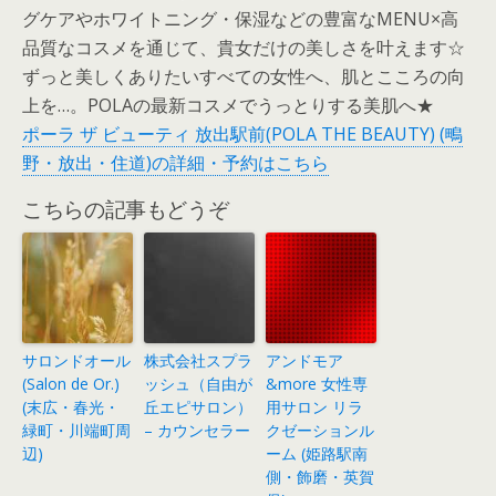
グケアやホワイトニング・保湿などの豊富なMENU×高
品質なコスメを通じて、貴女だけの美しさを叶えます☆
ずっと美しくありたいすべての女性へ、肌とこころの向
上を…。POLAの最新コスメでうっとりする美肌へ★
ポーラ ザ ビューティ 放出駅前(POLA THE BEAUTY) (鴫
野・放出・住道)の詳細・予約はこちら
こちらの記事もどうぞ
サロンドオール
株式会社スプラ
アンドモア
(Salon de Or.)
ッシュ（自由が
&more 女性専
(末広・春光・
丘エピサロン）
用サロン リラ
緑町・川端町周
– カウンセラー
クゼーションル
辺)
ーム (姫路駅南
側・飾磨・英賀