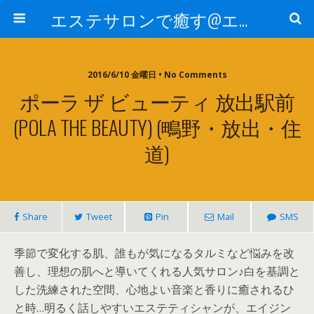
エステサロンで癒す@エステ～全国エステ情報
2016/6/10 金曜日 • No Comments
ポーラ ザ ビューティ 放出駅前
(POLA THE BEAUTY) (鴫野・放出・住
道)
Share
Tweet
Pin
Mail
SMS
季節で変化する肌、誰もが気になるタルミなど悩みを改
善し、理想の肌へと導いてくれる人気サロン♪白を基調と
した洗練された空間、心地よい音楽と香りに癒されるひ
と時…明るく話しやすいエステティシャンが、エイジン