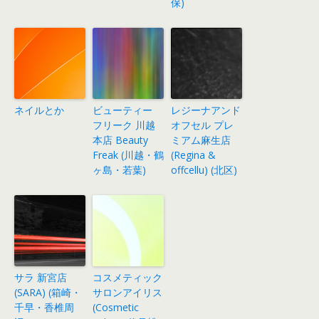
保)
ネイルとか
ビューティー
レジーナアンド
フリーク 川越
オフセル プレ
本店 Beauty
ミアム麻生店
Freak (川越・鶴
(Regina &
ヶ島・若葉)
offcellu) (北区)
サラ 新宮店
コスメティック
(SARA) (箱崎・
サロンアイリス
千早・香椎周
(Cosmetic