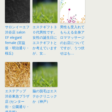
サロンイーエフ
エステギフト３
男性も受入れて
渋谷店 salon
０代男性です。
もらえる全身ア
EF elegant
女性の誕生日に
ロママッサージ
female (宮益
エステギフトと
のお店について
坂・明治通り・
か考えています
ですが、うつ伏
桜丘)
が、女…
せはも….
エステアップ
脇の脱毛はエス
渋谷東急プラザ
テかクリニック
店 (センター
か（神戸）
街・公園通り・
道玄坂)