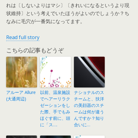
れは〔しないよりはマシ〕〔きれいになるというより現
状維持〕という考えでいたほうがよいのでしょうか？ち
なみに毛穴が一番気になってます。
Read full story
こちらの記事もどうぞ
アルーア Allure
以前、温泉施設
ナショナルのス
(大通周辺)
でヘアーリラク
チームと、扶洋
ゼーションをし
の美顔器のスチ
た際、手でもみ
ームは何が違う
ほぐす前に、頭
んですか？知り
に「ス….
合いに…