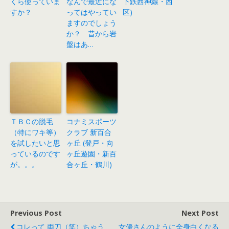
くら使っていま
なんで最近にな
下鉄西神線・西
すか？
ってはやってい
区)
ますのでしょう
か？ 昔から岩
盤はあ…
ＴＢＣの脱毛
コナミスポーツ
（特にワキ等）
クラブ 新百合
を試したいと思
ヶ丘 (登戸・向
っているのです
ヶ丘遊園・新百
が。。。
合ヶ丘・鶴川)
Previous Post
Next Post
コレって 両刀（笑）ちゃう
女優さんのように全身白くなる