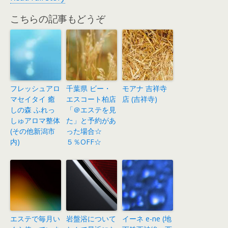
こちらの記事もどうぞ
フレッシュアロ
千葉県 ビー・
モアナ 吉祥寺
マセイタイ 癒
エスコート柏店
店 (吉祥寺)
しの森 ふれっ
「＠エステを見
しゅアロマ整体
た」と予約があ
(その他新潟市
った場合☆
内)
５％OFF☆
エステで毎月い
岩盤浴について
イーネ e-ne (地