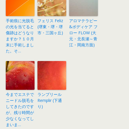
手術痕に光脱毛
フェリス Feliz
アロマテラピー
の光を当てると
(堺東・堺・堺
&ボディケア フ
傷跡はどうなり
市・三国ヶ丘)
ロー FLOW (大
ますか？１０月
元・北長瀬～青
末に手術しまし
江・岡南方面)
た。そ…
今までエステで
ランプリール
ニードル脱毛を
Remplir (下通
してきたのです
り)
が、残り時間が
少なくなってし
まいま…