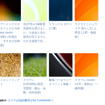
ヘアーメイクスタ
先日TB○の体験電
リラックス ボディ
ラクラクニジュウ
オジュエル hair
気脱毛を受けまし
(三鷹)
イチ 楽らく21 上
ake studio
た。入会金と永久
野店 (上野・御徒
EWEL (市電沿
脱毛が完了までに
町)
線・すすきの以南
かかる金額で合…
面)
ダイエットリンク
クラウン
酸素バー＆ウォー
クラーレ curare
集１
(CROWN) (初芝・
ターベット体験！
(小平・東村山・一
北野田・狭山・金
橋学園)
剛・河内長野)
opics:
エステお悩み解決
|
No Comments »