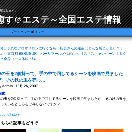
届けします。
癒す@エステ～全国エステ情報
プライバシー ポリシー
おしゃれなアロマサロンに行くなら、店員さんの服装はどんな感じが良い？
|
ain
|
東京都 BERLIBUR バーリブール／代官山 クリスマスキャンペーン！ＢＯ
ＤＹ全身コース体験！!
»
鉄の玉を2個持って、手の中で回してるシーンを映画で見ました
が、その鉄の玉を売っ…
y admin
| 12月 26, 2007
鉄の玉を2個持って、手の中で回してるシーンを映画で見ましたが、その鉄の玉を
売っているところをご存じないですか？
ad full story
こちらの記事もどうぞ