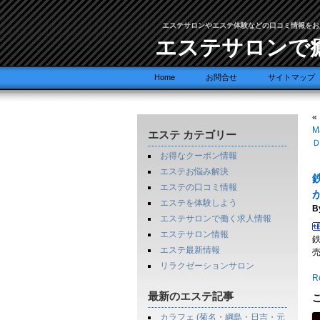
エステサロンやエステ体験などの口コミ情報をお
エステサロンで
Home
お問合せ
サイトマップ
«
M
エステ カテゴリー
お得なクーポン情報
エステお悩み解決
エステの口コミ情報
エステを体験しよう
B
エステサロンで働く求人情報
エステサロン情報
エステ最新情報
リラクゼーションサロン
Re
最新のエステ記事
カラフェ (菊名・綱島・日吉・元