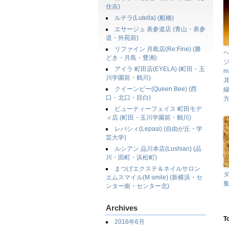
住吉)
ルテラ(Lutella) (船橋)
エサージュ 表参道店 (青山・表参
道・外苑前)
リファイン 月島店(Re:Fine) (勝
どき・月島・豊洲)
ジ
アイラ 町田店(EYELA) (町田・玉
m
川学園前・鶴川)
J
クイーンビー(Queen Bee) (西
口・北口・目白)
方
ビューティーフェイス 町田モデ
ィ店 (町田・玉川学園前・鶴川)
レパシィ(Lepasi) (自由が丘・学
芸大学)
ルシアン 品川本店(Lushian) (品
川・田町・浜松町)
まつげエクステ＆ネイルサロン
エムスマイル(M smile) (新横浜・セ
ンター南・センター北)
Archives
T
2016年6月