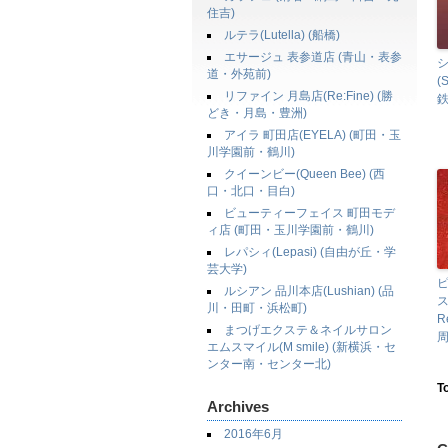
住吉)
ルテラ(Lutella) (船橋)
エサージュ 表参道店 (青山・表参
道・外苑前)
(
リファイン 月島店(Re:Fine) (勝
鉄
どき・月島・豊洲)
アイラ 町田店(EYELA) (町田・玉
川学園前・鶴川)
クイーンビー(Queen Bee) (西
口・北口・目白)
ビューティーフェイス 町田モデ
ィ店 (町田・玉川学園前・鶴川)
レパシィ(Lepasi) (自由が丘・学
芸大学)
ルシアン 品川本店(Lushian) (品
ス
川・田町・浜松町)
R
まつげエクステ＆ネイルサロン
周
エムスマイル(M smile) (新横浜・セ
ンター南・センター北)
T
Archives
2016年6月