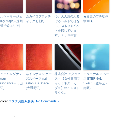
シルキーマージェ
匠カイロプラクテ
今、大人気のぶる
★愛美のプチ初体
Silky Majie) (遠州
ィック (川東)
ぶるベルトではな
験10★
道沿線エリア)
い、ぶるぶるベル
トを探していま
す。７，８年前…
ピュールレゾナン
ネイルサロン ケー
株式会社 アタック
エターナル スペー
(pur
ズスペース nail
ス – 【女性専用フ
ス ETERNAL
esonance) (円山
salon K’s Space
ィットネス カー
SPACE (豊平区・
辺)
(大通周辺)
ブス】のインスト
南区)
ラクタ..
opics:
エステお悩み解決
|
No Comments »