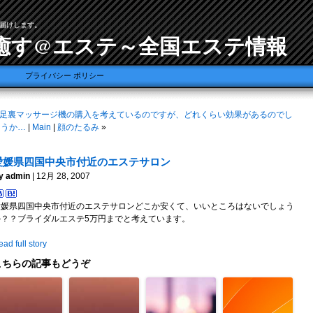
届けします。
癒す@エステ～全国エステ情報
プライバシー ポリシー
足裏マッサージ機の購入を考えているのですが、どれくらい効果があるのでし
ょうか…
|
Main
|
顔のたるみ
»
愛媛県四国中央市付近のエステサロン
y admin
| 12月 28, 2007
愛媛県四国中央市付近のエステサロンどこか安くて、いいところはないでしょう
か？？ブライダルエステ5万円までと考えています。
ad full story
こちらの記事もどうぞ