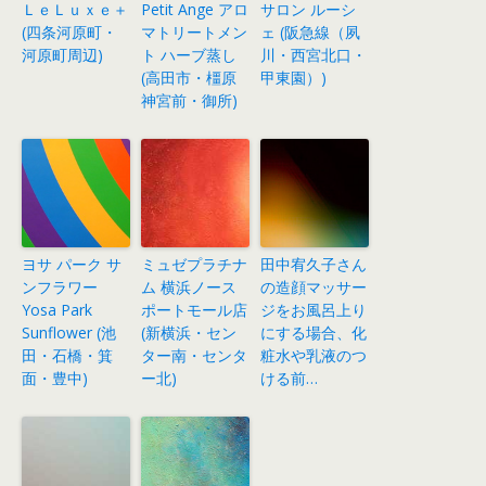
ＬｅＬｕｘｅ＋
Petit Ange アロ
サロン ルーシ
(四条河原町・
マトリートメン
ェ (阪急線（夙
河原町周辺)
ト ハーブ蒸し
川・西宮北口・
(高田市・橿原
甲東園）)
神宮前・御所)
ヨサ パーク サ
ミュゼプラチナ
田中宥久子さん
ンフラワー
ム 横浜ノース
の造顔マッサー
Yosa Park
ポートモール店
ジをお風呂上り
Sunflower (池
(新横浜・セン
にする場合、化
田・石橋・箕
ター南・センタ
粧水や乳液のつ
面・豊中)
ー北)
ける前…