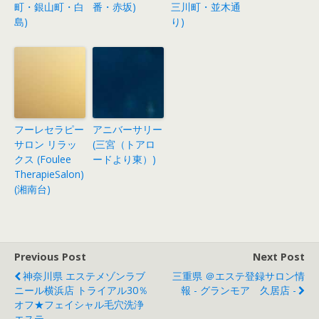
町・銀山町・白
番・赤坂)
三川町・並木通
島)
り)
フーレセラピー
アニバーサリー
サロン リラッ
(三宮（トアロ
クス (Foulee
ードより東）)
TherapieSalon)
(湘南台)
Previous Post
Next Post
神奈川県 エステメゾンラブ
三重県 ＠エステ登録サロン情
ニール横浜店 トライアル30％
報 - グランモア 久居店 -
オフ★フェイシャル毛穴洗浄
エステ