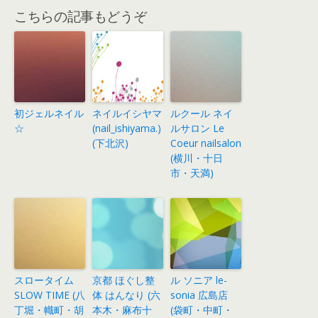
こちらの記事もどうぞ
初ジェルネイル
ネイルイシヤマ
ルクール ネイ
☆
(nail_ishiyama.)
ルサロン Le
(下北沢)
Coeur nailsalon
(横川・十日
市・天満)
スロータイム
京都 ほぐし整
ル ソニア le-
SLOW TIME (八
体 はんなり (六
sonia 広島店
丁堀・幟町・胡
本木・麻布十
(袋町・中町・