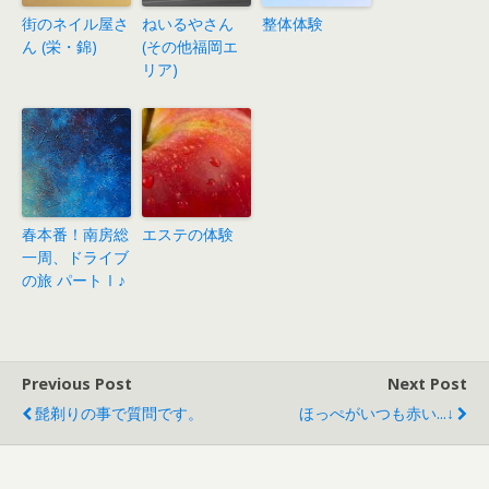
街のネイル屋さ
ねいるやさん
整体体験
ん (栄・錦)
(その他福岡エ
リア)
春本番！南房総
エステの体験
一周、ドライブ
の旅 パートⅠ♪
Previous Post
Next Post
髭剃りの事で質問です。
ほっぺがいつも赤い...↓