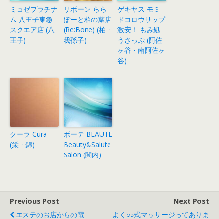
ミュゼプラチナ
リボーン らら
ゲキヤス モミ
ム 八王子東急
ぽーと柏の葉店
ドコロウサップ
スクエア店 (八
(Re:Bone) (柏・
激安！ もみ処
王子)
我孫子)
うさっぷ (阿佐
ヶ谷・南阿佐ヶ
谷)
クーラ Cura
ボーテ BEAUTE
(栄・錦)
Beauty&Salute
Salon (関内)
Previous Post
Next Post
エステのお店からの電
よく○○式マッサージってありま