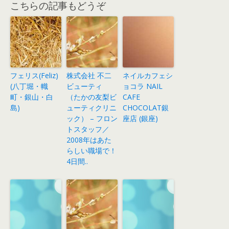
こちらの記事もどうぞ
フェリス(Feliz)
株式会社 不二
ネイルカフェシ
(八丁堀・幟
ビューティ
ョコラ NAIL
町・銀山・白
（たかの友梨ビ
CAFE
島)
ューティクリニ
CHOCOLAT銀
ック） – フロン
座店 (銀座)
トスタッフ／
2008年はあた
らしい職場で！
4日間..