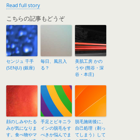
Read full story
こちらの記事もどうぞ
センジュ 千手
毎日、風呂入
美肌工房 かの
(SENJU) (銀座)
る？
うや (熊谷・深
谷・本庄)
顔のしみやたる
手足とビキニラ
脱毛施術後に、
みが気になりま
インの脱毛をす
自己処理（剃っ
す。食べ物やマ
べきか悩んでま
てしまう）して