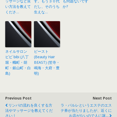
ッサージなど良
す。もう３０代
も問題ないです
い方法を教えて
だし、そのうち
か?
くださ…
生えな…
ネイルサロン
ビースト
ビビ bibi (八丁
(Beauty Hair
堀・幟町・胡
BEAST) (笠寺・
町・銀山町・白
鳴海・大府・豊
島)
明)
Previous Post
Next Post
リンパの流れを良くする方
ラ・パルレというエステのエス
法やマッサージを教えてくだ
テ券が当たりましたが、近くに
さい！
お店がないので人に譲....