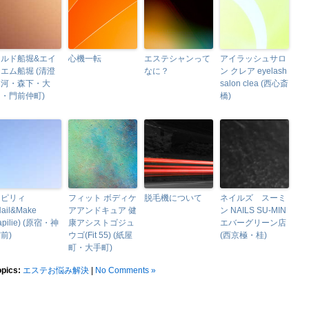
カルド船堀&エイ
心機一転
エステシャンって
アイラッシュサロ
エム船堀 (清澄
なに？
ン クレア eyelash
白河・森下・大
salon clea (西心斎
・門前仲町)
橋)
ラピリィ
フィット ボディケ
脱毛機について
ネイルズ スーミ
Nail&Make
アアンドキュア 健
ン NAILS SU-MIN
apilie) (原宿・神
康アシストゴジュ
エバーグリーン店
前)
ウゴ(Fit 55) (紙屋
(西京極・桂)
町・大手町)
opics:
エステお悩み解決
|
No Comments »