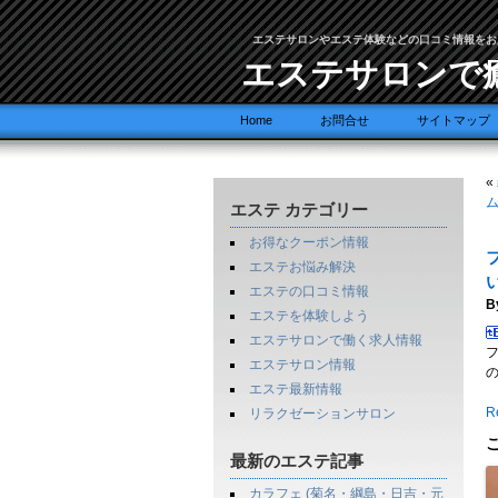
エステサロンやエステ体験などの口コミ情報をお
エステサロンで
Home
お問合せ
サイトマップ
«
ム
エステ カテゴリー
お得なクーポン情報
エステお悩み解決
エステの口コミ情報
B
エステを体験しよう
エステサロンで働く求人情報
エステサロン情報
エステ最新情報
Re
リラクゼーションサロン
最新のエステ記事
カラフェ (菊名・綱島・日吉・元