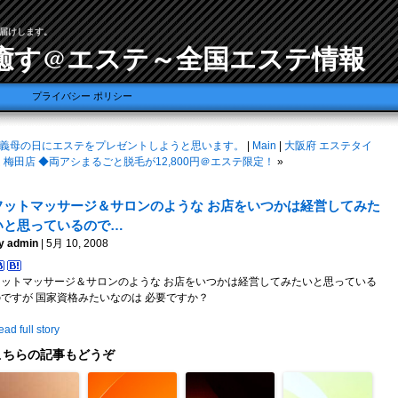
届けします。
癒す@エステ～全国エステ情報
プライバシー ポリシー
義母の日にエステをプレゼントしようと思います。
|
Main
|
大阪府 エステタイ
 梅田店 ◆両アシまるごと脱毛が12,800円＠エステ限定！
»
フットマッサージ＆サロンのような お店をいつかは経営してみた
いと思っているので…
y admin
| 5月 10, 2008
フットマッサージ＆サロンのような お店をいつかは経営してみたいと思っている
のですが 国家資格みたいなのは 必要ですか？
ad full story
こちらの記事もどうぞ