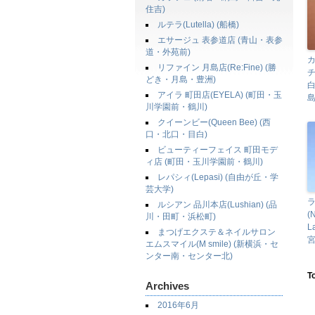
住吉)
ルテラ(Lutella) (船橋)
エサージュ 表参道店 (青山・表参
道・外苑前)
リファイン 月島店(Re:Fine) (勝
チ
どき・月島・豊洲)
アイラ 町田店(EYELA) (町田・玉
島
川学園前・鶴川)
クイーンビー(Queen Bee) (西
口・北口・目白)
ビューティーフェイス 町田モデ
ィ店 (町田・玉川学園前・鶴川)
レパシィ(Lepasi) (自由が丘・学
芸大学)
ルシアン 品川本店(Lushian) (品
(
川・田町・浜松町)
L
まつげエクステ＆ネイルサロン
宮
エムスマイル(M smile) (新横浜・セ
ンター南・センター北)
T
Archives
2016年6月