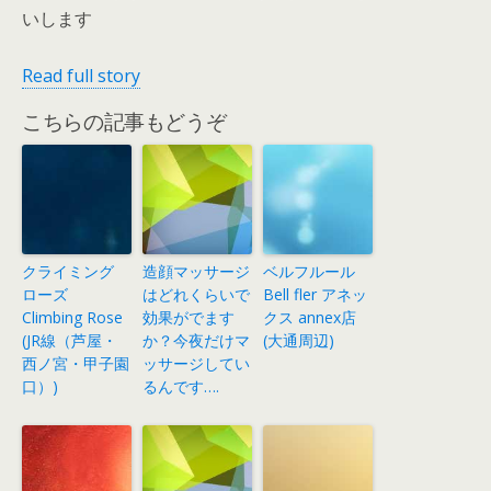
いします
Read full story
こちらの記事もどうぞ
クライミング
造顔マッサージ
ベルフルール
ローズ
はどれくらいで
Bell fler アネッ
Climbing Rose
効果がでます
クス annex店
(JR線（芦屋・
か？今夜だけマ
(大通周辺)
西ノ宮・甲子園
ッサージしてい
口）)
るんです….