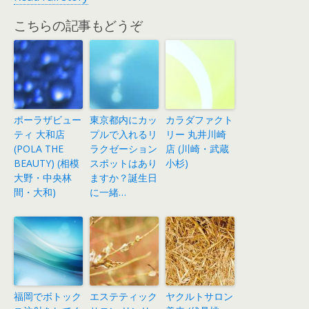
こちらの記事もどうぞ
ポーラザビュー
東京都内にカッ
カラダファクト
ティ 大和店
プルで入れるリ
リー 丸井川崎
(POLA THE
ラクゼーション
店 (川崎・武蔵
BEAUTY) (相模
スポットはあり
小杉)
大野・中央林
ますか？誕生日
間・大和)
に一緒…
福岡でボトック
エステティック
ヤクルトサロン