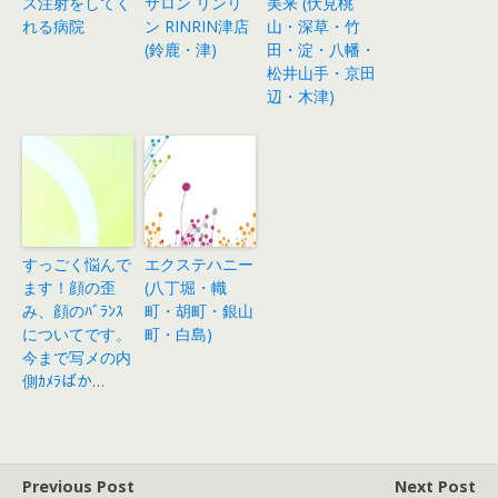
ス注射をしてく
サロン リンリ
美来 (伏見桃
れる病院
ン RINRIN津店
山・深草・竹
(鈴鹿・津)
田・淀・八幡・
松井山手・京田
辺・木津)
すっごく悩んで
エクステハニー
ます！顔の歪
(八丁堀・幟
み、顔のﾊﾞﾗﾝｽ
町・胡町・銀山
についてです。
町・白島)
今まで写メの内
側ｶﾒﾗばか…
Previous Post
Next Post