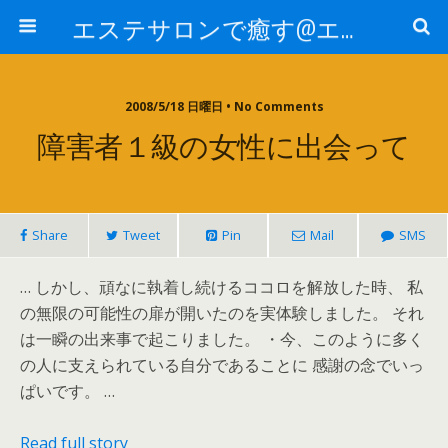
エステサロンで癒す@エステ～全国エステ情報
2008/5/18 日曜日 • No Comments
障害者１級の女性に出会って
Share
Tweet
Pin
Mail
SMS
… しかし、頑なに執着し続けるココロを解放した時、 私
の無限の可能性の扉が開いたのを実体験しました。 それ
は一瞬の出来事で起こりました。 ・今、このように多く
の人に支えられている自分であることに 感謝の念でいっ
ぱいです。 …
Read full story