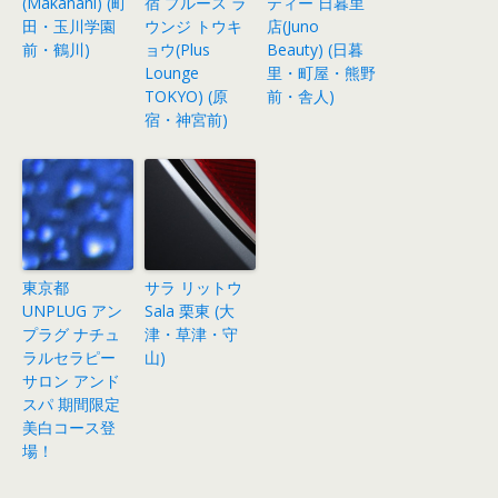
(Makanani) (町
宿 プルース ラ
ティー 日暮里
田・玉川学園
ウンジ トウキ
店(Juno
前・鶴川)
ョウ(Plus
Beauty) (日暮
Lounge
里・町屋・熊野
TOKYO) (原
前・舎人)
宿・神宮前)
東京都
サラ リットウ
UNPLUG アン
Sala 栗東 (大
プラグ ナチュ
津・草津・守
ラルセラピー
山)
サロン アンド
スパ 期間限定
美白コース登
場！