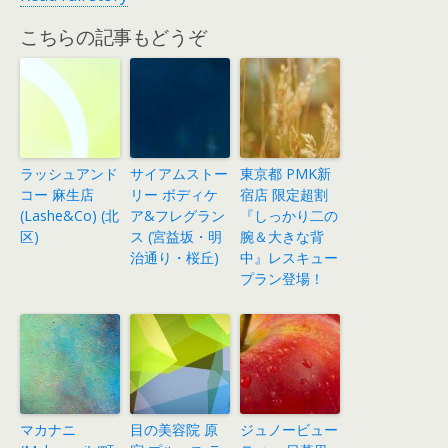
こちらの記事もどうぞ
ラッシュアンド
サイアムストー
東京都 PMK新
コー 麻生店
リー ボディケ
宿店 限定超割
(Lashe&Co) (北
ア&フレグラン
『しっかり二の
区)
ス (宮益坂・明
腕＆大きな背
治通り・桜丘)
中』レスキュー
プラン登場！
マカナニ
目の美容院 原
ジュノービュー