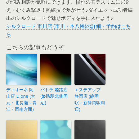
の悩み相談が気軽にできます。憧れのモテスリムに♪ 冷
え・むくみ撃退！熟練技で夢が叶う♪ダイエット成功者続
出のシルクロードで魅せボディを手に入れよう♪
シルクロード 市川店 (市川・本八幡)の詳細・予約はこち
ら
こちらの記事もどうぞ
ディオーネ 岡
パトラ 姫路店
エステアップ
山店 Dione (大
(姫路駅北側周
静岡店 (静岡
元・北長瀬～青
辺)
駅・新静岡駅周
江・岡南方面)
辺)