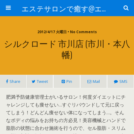
エステサロンで癒す@エステ～全国エステ情報
2012/4/17 火曜日 • No Comments
シルクロード 市川店 (市川・本八
幡)
Share
Tweet
Pin
Mail
SMS
肥満予防健康管理士がいるサロン！何度ダイエットにチ
ャレンジしても痩せない…すぐリバウンドして元に戻っ
てしまう！どんどん痩せない体になってしまう…。そん
なボディの悩みをお持ちの方必見！美容機械とハンドで
脂肪の状態に合わせ施術を行うので、セル脂肪・スリム