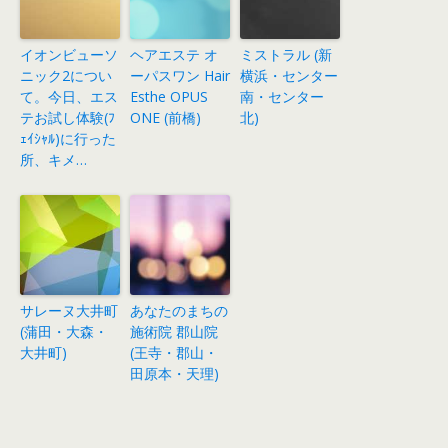
イオンビューソ
ヘアエステ オ
ミストラル (新
ニック2につい
ーパスワン Hair
横浜・センター
て。今日、エス
Esthe OPUS
南・センター
テお試し体験(ﾌ
ONE (前橋)
北)
ｪｲｼｬﾙ)に行った
所、キメ…
サレーヌ大井町
あなたのまちの
(蒲田・大森・
施術院 郡山院
大井町)
(王寺・郡山・
田原本・天理)