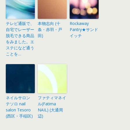
テレビ通販で、
本物志向 (十
Rockaway
自宅でレーザー
条・赤羽・戸
Pantry★サンド
脱毛できる商品
田)
イッチ
をみました。エ
ステになど通う
ことを…
ネイルサロン
ファティマネイ
テソロ nail
ル(Fatima
salon Tesoro
NAIL) (大通周
(西区・手稲区)
辺)