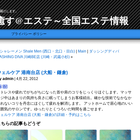
届けします。
癒す@エステ～全国エステ情報
プライバシー ポリシー
シャレーメン Shale Men (西口・北口・目白)
|
Main
|
ダッシングディバ
ASHING DIVA 川崎BE店 (川崎・武蔵小杉)
»
ウェルケア 港南台店 (大船・鎌倉)
y admin
| 4月 22, 2012
ストレスや疲れでがちがちになった首や肩のコリをじっくりほぐします。マッサ
ージ中はあまりの気持ち良さに眠ってしまうお客様続出。確かな技術でなかなか
取れないコリを丹念にほぐして疲れを解消します。 アットホームで居心地のいい
雰囲気のサロンです。ゆったりとくつろいだ時間を過ごせます。
ェルケア 港南台店 (大船・鎌倉)の詳細・予約はこちら
こちらの記事もどうぞ