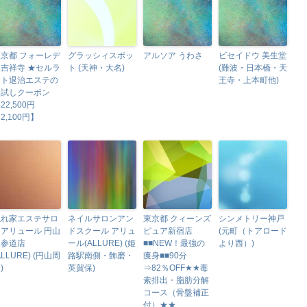
京都 フォーレデ
グラッシィスポッ
アルソア うわさ
ビセイドウ 美生堂
吉祥寺 ★セルラ
ト (天神・大名)
(難波・日本橋・天
イト退治エステの
王寺・上本町他)
お試しクーポン
22,500円
2,100円】
隠れ家エステサロ
ネイルサロンアン
東京都 クィーンズ
シンメトリー神戸
アリュール 円山
ドスクール アリュ
ピュア新宿店
(元町（トアロード
裏参道店
ール(ALLURE) (姫
■■NEW！最強の
より西）)
ALLURE) (円山周
路駅南側・飾磨・
痩身■■90分
)
英賀保)
⇒82％OFF★★毒
素排出・脂肪分解
コース（骨盤補正
付）★★