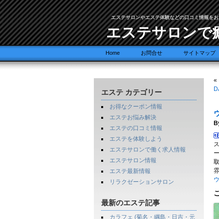
エステサロンやエステ体験などの口コミ情報をお
エステサロンで
Home
お問合せ
サイトマップ
«
D
エステ カテゴリー
お得なクーポン情報
エステお悩み解決
B
エステの口コミ情報
エステを体験しよう
エステサロンで働く求人情報
エステサロン情報
エステ最新情報
ウ
リラクゼーションサロン
最新のエステ記事
カラフェ (菊名・綱島・日吉・元