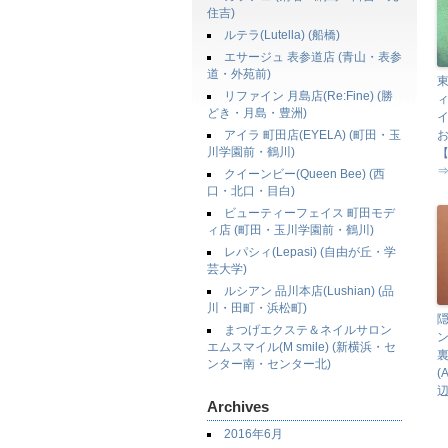
住吉)
ルテラ(Lutella) (船橋)
エサージュ 表参道店 (青山・表参
道・外苑前)
東
リファイン 月島店(Re:Fine) (勝
ィ
どき・月島・豊洲)
アイラ 町田店(EYELA) (町田・玉
川学園前・鶴川)
【
⇒
クイーンビー(Queen Bee) (西
口・北口・目白)
ビューティーフェイス 町田モデ
ィ店 (町田・玉川学園前・鶴川)
レパシィ(Lepasi) (自由が丘・学
芸大学)
ルシアン 品川本店(Lushian) (品
川・田町・浜松町)
まつげエクステ＆ネイルサロン
ン
エムスマイル(M smile) (新横浜・セ
ンター南・センター北)
(
辺
Archives
2016年6月