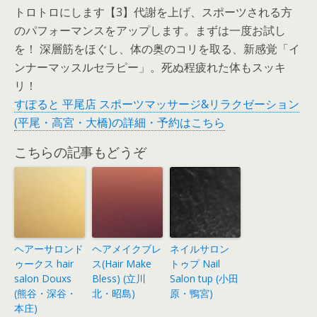
トロトロにします【3】代謝を上げ、スポーツされる方
のパフォーマンスをアップします。まずは一度お試し
を！ 深層筋をほぐし、体の奥のコリを取る、新感覚「イ
ンナーマッスルセラピー」。死ぬ程疲れた体もスッキ
リ！
すぽると 平尾店 スポーツマッサージ&リラクゼーション
(平尾・高宮・大橋)の詳細・予約はこちら
こちらの記事もどうぞ
ヘアーサロンド
ヘアメイクブレ
ネイルサロン
ゥークス hair
ス(Hair Make
トゥプ Nail
salon Douxs
Bless) (立川
Salon tup (小田
(熊谷・深谷・
北・昭島)
原・鴨宮)
本庄)