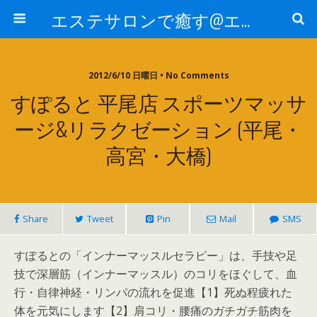
エステサロンで癒す@エステ～全国エステ情報
2012/6/10 日曜日 • No Comments
すぽると 平尾店 スポーツマッサ
ージ&リラクゼーション (平尾・
高宮・大橋)
Share
Tweet
Pin
Mail
SMS
すぽるとの「インナーマッスルセラピー」は、手技や足
技で深層筋（インナーマッスル）のコリをほぐして、血
行・自律神経・リンパの流れを促進【1】死ぬ程疲れた
体を元気にします【2】肩コリ・腰痛のガチガチ筋肉を