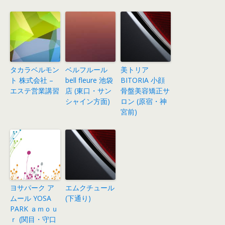
タカラベルモン
ベルフルール
美トリア
ト 株式会社 –
bell fleure 池袋
BITORIA 小顔
エステ営業講習
店 (東口・サン
骨盤美容矯正サ
シャイン方面)
ロン (原宿・神
宮前)
ヨサパーク ア
エムクチュール
ムール YOSA
(下通り)
PARK ａｍｏｕ
ｒ (関目・守口