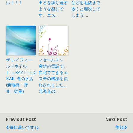
い！！！
出るを繰り返す
などを毛抜きで
ような感じで
抜くと埋没して
す。エス…
しまう….
ザ レイフィー
＜セールス＞
ルドネイル
突然の電話で、
THE RAY FIELD
自宅でできるエ
NAIL 滝の水店
ステの機械を買
(新瑞橋・野
わされました。
並・徳重)
北海道の…
Previous Post
Next Post
毎日暑いですね
美顔