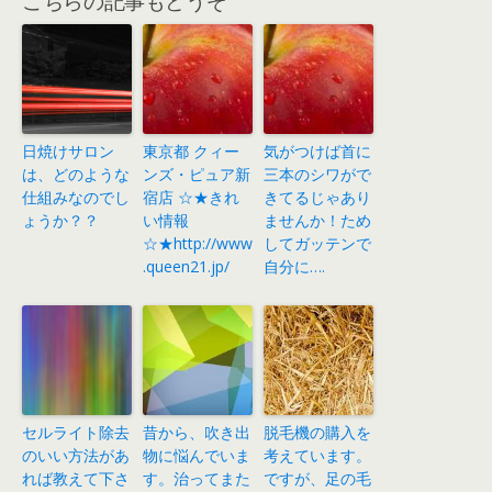
日焼けサロン
東京都 クィー
気がつけば首に
は、どのような
ンズ・ピュア新
三本のシワがで
仕組みなのでし
宿店 ☆★きれ
きてるじゃあり
ょうか？？
い情報
ませんか！ため
☆★http://www
してガッテンで
.queen21.jp/
自分に….
セルライト除去
昔から、吹き出
脱毛機の購入を
のいい方法があ
物に悩んでいま
考えています。
れば教えて下さ
す。治ってまた
ですが、足の毛