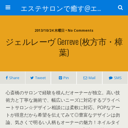
エステサロンで癒す@エステ～全国エステ情報
2013/10/24 木曜日 • No Comments
ジェルレーヴ Gerreve (枚方市・樟
葉)
Share
Tweet
Pin
Mail
SMS
心斎橋のサロンで経験を積んだオーナーが独立。高い技
術力と丁寧な施術で、幅広いニーズに対応するプライベ
ートサロン☆デザイン相談には柔軟に対応。POPなアー
トが得意だから希望を伝えてみて◎豊富なデザインは勿
論、気さくで明るい人柄もオーナーの魅力！ネイルタイ