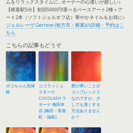
ムをリラックスタイムに…オーナーの心遣いが嬉しい♪
【樟葉駅5分】初回5000円!選べるベースアート2種＋ア
ート2本（ソフトジェルオフ込）華やかネイルをお得に♪
ジェルレーヴ Gerreve (枚方市・樟葉)の詳細・予約はこ
ちら
こちらの記事もどうぞ
ポコちゃん初体
ココラッシュ
唇が厚いことが
験
ラモーナ
コンプレックス
COCOLASH ラ
なのですが、少
モーナ 梅田本
しでも薄くする
店 (梅田・茶屋
方法ありません
町・福島)
か？