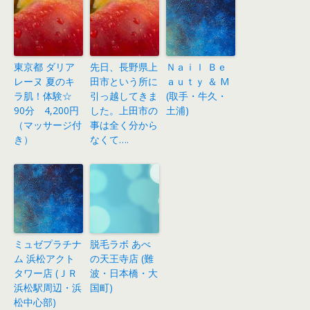
東京都 ダリア
先日、長野県上
Ｎａｉｌ Ｂｅ
レーヌ 夏のキ
田市という所に
ａｕｔｙ ＆ M
ラ肌！体験☆
引っ越してきま
(取手・牛久・
90分 4,200円
した。上田市の
土浦)
（マッサージ付
事は全く分から
き）
なくて….
ミュゼプラチナ
脱毛ラボ あべ
ム 浜松アクト
の天王寺店 (難
タワー店 (ＪＲ
波・日本橋・大
浜松駅周辺・浜
国町)
松中心部)