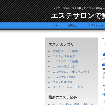
エステサロンやエステ体験などの口コミ情報をお
エステサロンで
Home
お問合せ
サイトマップ
«
ス
エステ カテゴリー
お得なクーポン情報
エステお悩み解決
B
エステの口コミ情報
エステを体験しよう
エステサロンで働く求人情報
エステサロン情報
エステ最新情報
リラクゼーションサロン
最新のエステ記事
カラフェ (菊名・綱島・日吉・元