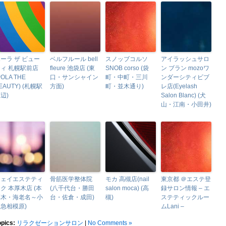
ーラ ザ ビュー
ベルフルール bell
スノッブコルソ
アイラッシュサロ
ィ 札幌駅前店
fleure 池袋店 (東
SNOB corso (袋
ン ブラン mozoワ
POLA THE
口・サンシャイン
町・中町・三川
ンダーシティビブ
EAUTY) (札幌駅
方面)
町・並木通り)
レ店(Eyelash
辺)
Salon Blanc) (犬
山・江南・小田井)
ジェイエステティ
骨筋医学整体院
モカ 高槻店(nail
東京都 ＠エステ登
ク 本厚木店 (本
(八千代台・勝田
salon moca) (高
録サロン情報 – エ
厚木・海老名～小
台・佐倉・成田)
槻)
ステティックルー
急相模原)
ムLani –
opics:
リラクゼーションサロン
|
No Comments »