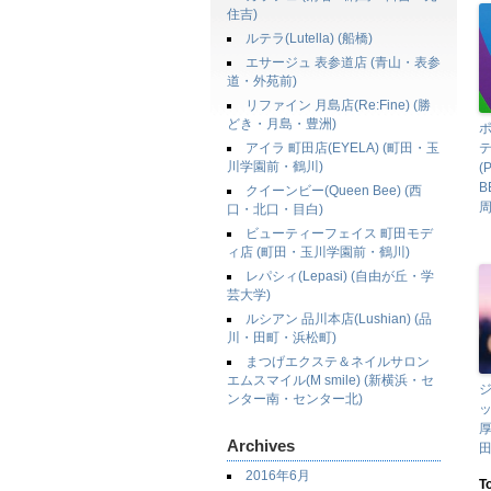
住吉)
ルテラ(Lutella) (船橋)
エサージュ 表参道店 (青山・表参
道・外苑前)
リファイン 月島店(Re:Fine) (勝
どき・月島・豊洲)
ポ
アイラ 町田店(EYELA) (町田・玉
テ
川学園前・鶴川)
(
B
クイーンビー(Queen Bee) (西
周
口・北口・目白)
ビューティーフェイス 町田モデ
ィ店 (町田・玉川学園前・鶴川)
レパシィ(Lepasi) (自由が丘・学
芸大学)
ルシアン 品川本店(Lushian) (品
川・田町・浜松町)
まつげエクステ＆ネイルサロン
エムスマイル(M smile) (新横浜・セ
ンター南・センター北)
ッ
Archives
田
2016年6月
T