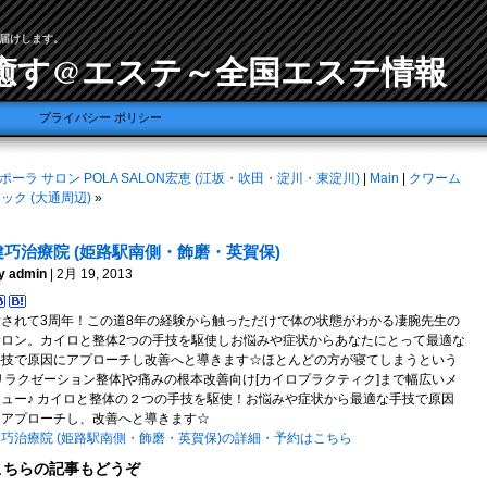
届けします。
癒す@エステ～全国エステ情報
プライバシー ポリシー
ポーラ サロン POLA SALON宏恵 (江坂・吹田・淀川・東淀川)
|
Main
|
クワーム
ック (大通周辺)
»
健巧治療院 (姫路駅南側・飾磨・英賀保)
y admin
| 2月 19, 2013
愛されて3周年！この道8年の経験から触っただけで体の状態がわかる凄腕先生の
サロン。カイロと整体2つの手技を駆使しお悩みや症状からあなたにとって最適な
手技で原因にアプローチし改善へと導きます☆ほとんどの方が寝てしまうという
[リラクゼーション整体]や痛みの根本改善向け[カイロプラクティク]まで幅広いメ
ニュー♪ カイロと整体の２つの手技を駆使！お悩みや症状から最適な手技で原因
にアプローチし、改善へと導きます☆
健巧治療院 (姫路駅南側・飾磨・英賀保)の詳細・予約はこちら
こちらの記事もどうぞ