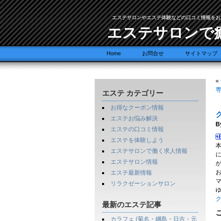
エステサロンやエステ体験などの口コミ情報をお
エステサロンで
Home
お問合せ
サイトマップ
«
専
エステ カテゴリー
お得なクーポン情報
エステお悩み解決
B
エステの口コミ情報
エステを体験しよう
エステサロンで働く求人情報
エステサロン情報
エステ最新情報
リラクゼーションサロン
ゆ
ク
最新のエステ記事
カラフェ (菊名・綱島・日吉・元