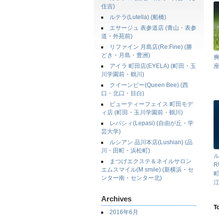
住吉)
ルテラ(Lutella) (船橋)
エサージュ 表参道店 (青山・表参
道・外苑前)
リファイン 月島店(Re:Fine) (勝
どき・月島・豊洲)
爽
アイラ 町田店(EYELA) (町田・玉
川学園前・鶴川)
クイーンビー(Queen Bee) (西
口・北口・目白)
ビューティーフェイス 町田モデ
ィ店 (町田・玉川学園前・鶴川)
レパシィ(Lepasi) (自由が丘・学
芸大学)
ルシアン 品川本店(Lushian) (品
川・田町・浜松町)
まつげエクステ＆ネイルサロン
R
エムスマイル(M smile) (新横浜・セ
ンター南・センター北)
江
Archives
T
2016年6月