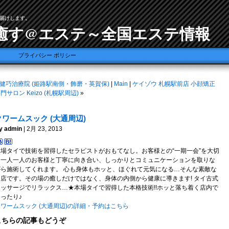
届けします。
癒す@エステ～全国エステ情報
プライバシー ポリシー
健巧治療院 (姫路駅南側・飾磨・英賀保)
|
Main
|
ケイゾウ 札幌駅前店 小顔矯正
門サロン Keizo (札幌駅周辺)
»
クワームスック (大通周辺)
y admin
| 2月 23, 2013
本場タイで技術を習得したセラピストがおもてなし。お客様との“一期一会”を大切
に一人一人のお客様と丁寧に向き合い、しっかりとコミュニケーションを取りな
がら施術してくれます。 心も身体もホッと、ほぐれて元気になる…そんな素敵な
お店です。その場の癒しだけではなく、身体の内側から健康に導きます! タイ古式
マッサージでリラックス…★本場タイで習得した本格技術!!ホッと落ち着く店内で
ったり♪
ワームスック (大通周辺)の詳細・予約はこちら
こちらの記事もどうぞ