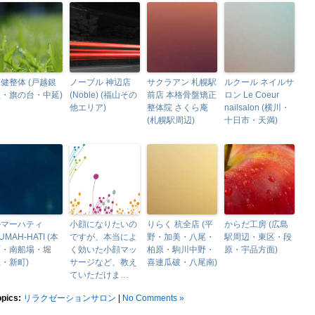
健整体 (戸越銀
ノーブル 神辺店
サクラアン 札幌駅
ルクール ネイルサ
座・旗の台・中延)
(Noble) (福山その
前店 本格骨盤矯正
ロン Le Coeur
他エリア)
整体院 さくら庵
nailsalon (横川・
(札幌駅周辺)
十日市・天満)
ルマーハティ
小顔になりたいの
りらく 杭全店 (平
からだ工房 (広島
UMAH-HATI (本
ですが、本当によ
野・加美・八尾・
駅周辺・東区・段
町・南船場・堀
く効いた小顔マッ
柏原・駒川中野・
原・宇品方面)
・新町)
サージなど、教え
喜連瓜破・八尾南)
ていただけま…
opics:
リラクゼーションサロン
|
No Comments »