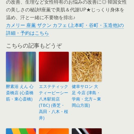
の改善、生理など女性特有のお悩みの改善に◎ 韓国女性
の美しさの秘訣!!座薫で美肌＆代謝UP★じっくり身体を
温め、汗と一緒に不要物を排出♪
カメリー 座薫 ザクン カフェ (上本町・谷町・玉造他)の
詳細・予約はこちら
こちらの記事もどうぞ
酵素浴 えん 心
エステティック
健幸サロン 大
斎橋店 (心斎橋
ティービーシー
足 今店 (津島・
筋・東心斎橋)
八木駅前店
学南・北方～東
(TBC) (香芝・
岡山方面)
高田・八木・桜
井)