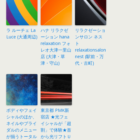
ラ ルーチェ La
ハナ リラクゼ
リラクゼーショ
Luce (大通周辺)
ーション hana
ンサロン ネス
relaxation フォ
ト
レオ大津一里山
relaxationsalon
店 (大津・草
nest (駅前・万
津・守山)
代・古町)
ボディやフェイ
東京都 PMK新
シャルのほか、
宿店 ★光フェ
ネイルやブライ
イシャルが「超
ダルのメニュー
割」で体験★首
が揃うトータル
から光リフトＵ