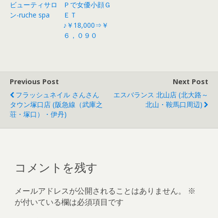
ビューティサロ
Ｐで女優小顔Ｇ
ン-ruche spa
ＥＴ
♪￥18,000⇒￥
６，０９０
Previous Post
Next Post
フラッシュネイル さんさん
エスバランス 北山店 (北大路～
タウン塚口店 (阪急線（武庫之
北山・鞍馬口周辺)
荘・塚口）・伊丹)
コメントを残す
メールアドレスが公開されることはありません。
※
が付いている欄は必須項目です