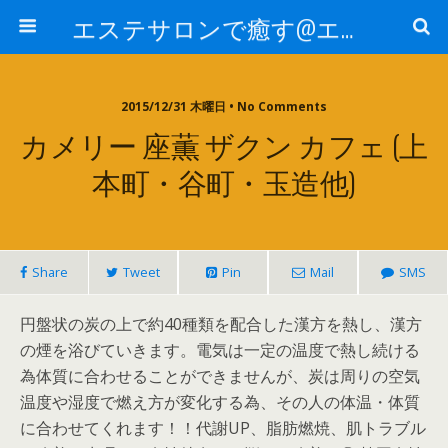
エステサロンで癒す@エステ～全国エステ情報
2015/12/31 木曜日 • No Comments
カメリー 座薫 ザクン カフェ (上
本町・谷町・玉造他)
Share
Tweet
Pin
Mail
SMS
円盤状の炭の上で約40種類を配合した漢方を熱し、漢方
の煙を浴びていきます。電気は一定の温度で熱し続ける
為体質に合わせることができませんが、炭は周りの空気
温度や湿度で燃え方が変化する為、その人の体温・体質
に合わせてくれます！！代謝UP、脂肪燃焼、肌トラブル